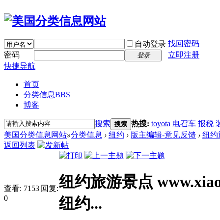
找回密码
自动登录
密码
立即注册
登录
快捷导航
首页
分类信息
BBS
博客
搜索
热搜:
toyota
电召车
报税
搜索
美国分类信息网站
»
分类信息
›
纽约
›
版主编辑-意见反馈
›
纽约旅
返回列表
纽约旅游景点 www.xiaon
查看:
7153
|
回复:
0
纽约...