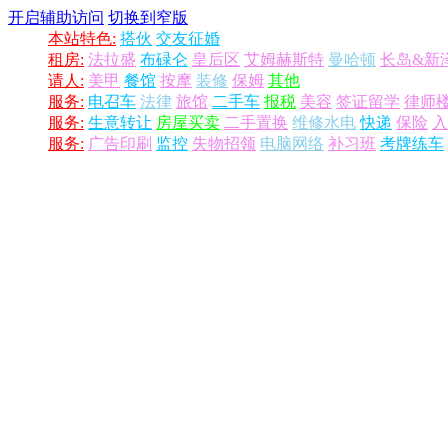
开启辅助访问
切换到窄版
本站特色:
搭伙
交友征婚
租房:
法拉盛
布碌仑
皇后区
艾姆赫斯特
曼哈顿
长岛&新
请人:
美甲
餐馆
按摩
装修
保姆
其他
服务:
电召车
法律
旅馆
二手车
报税
美容
签证留学
律师
服务:
生意转让
房屋买卖
二手置换
维修水电
快递
保险
入
服务:
广告印刷
监控
失物招领
电脑网络
补习班
考牌练车