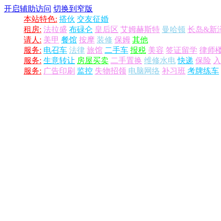
开启辅助访问
切换到窄版
本站特色:
搭伙
交友征婚
租房:
法拉盛
布碌仑
皇后区
艾姆赫斯特
曼哈顿
长岛&新
请人:
美甲
餐馆
按摩
装修
保姆
其他
服务:
电召车
法律
旅馆
二手车
报税
美容
签证留学
律师
服务:
生意转让
房屋买卖
二手置换
维修水电
快递
保险
入
服务:
广告印刷
监控
失物招领
电脑网络
补习班
考牌练车