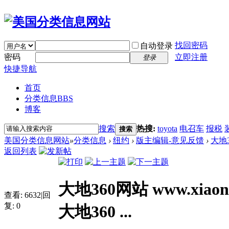
找回密码
自动登录
密码
立即注册
登录
快捷导航
首页
分类信息
BBS
博客
搜索
热搜:
toyota
电召车
报税
搜索
美国分类信息网站
»
分类信息
›
纽约
›
版主编辑-意见反馈
›
大地36
返回列表
大地360网站 www.xiaony
查看:
6632
|
回
复:
0
大地360 ...