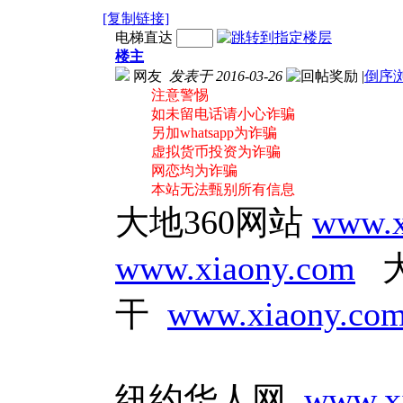
[复制链接]
电梯直达
楼主
网友
发表于 2016-03-26
|
倒序
注意警惕
如未留电话请小心诈骗
另加whatsapp为诈骗
虚拟货币投资为诈骗
网恋均为诈骗
本站无法甄别所有信息
大地360网站
www.x
www.xiaony.com
大
干
www.xiaony.co
纽约华人网
www.x