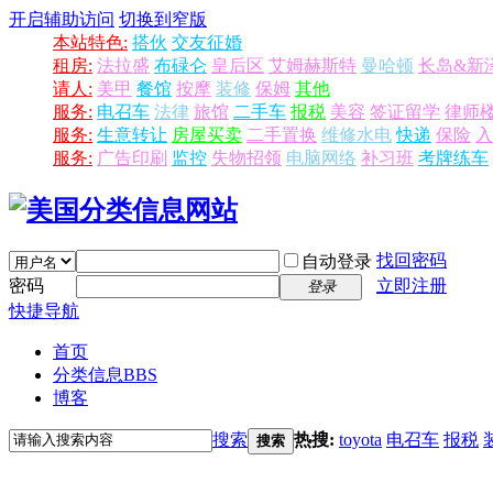
开启辅助访问
切换到窄版
本站特色:
搭伙
交友征婚
租房:
法拉盛
布碌仑
皇后区
艾姆赫斯特
曼哈顿
长岛&新
请人:
美甲
餐馆
按摩
装修
保姆
其他
服务:
电召车
法律
旅馆
二手车
报税
美容
签证留学
律师
服务:
生意转让
房屋买卖
二手置换
维修水电
快递
保险
入
服务:
广告印刷
监控
失物招领
电脑网络
补习班
考牌练车
找回密码
自动登录
密码
立即注册
登录
快捷导航
首页
分类信息
BBS
博客
搜索
热搜:
toyota
电召车
报税
搜索