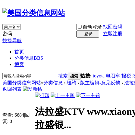
找回密码
自动登录
密码
立即注册
登录
快捷导航
首页
分类信息
BBS
博客
搜索
热搜:
toyota
电召车
报税
搜索
美国分类信息网站
»
分类信息
›
纽约
›
版主编辑-意见反馈
›
法拉盛K
返回列表
法拉盛KTV www.xiaony
查看:
6684
|
回
复:
0
拉盛银...