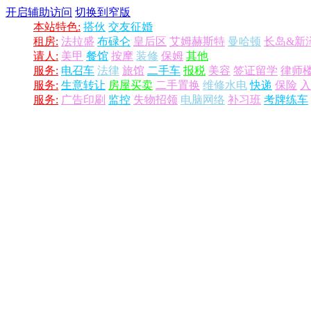
开启辅助访问
切换到窄版
本站特色:
搭伙
交友征婚
租房:
法拉盛
布碌仑
皇后区
艾姆赫斯特
曼哈顿
长岛&新
请人:
美甲
餐馆
按摩
装修
保姆
其他
服务:
电召车
法律
旅馆
二手车
报税
美容
签证留学
律师
服务:
生意转让
房屋买卖
二手置换
维修水电
快递
保险
入
服务:
广告印刷
监控
失物招领
电脑网络
补习班
考牌练车