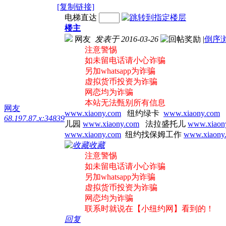
[复制链接]
电梯直达
楼主
网友
发表于 2016-03-26
|
倒序
注意警惕
如未留电话请小心诈骗
另加whatsapp为诈骗
虚拟货币投资为诈骗
网恋均为诈骗
本站无法甄别所有信息
网友
www.xiaony.com
纽约绿卡
www.xiaony.com
68.197.87.x:34839
儿园
www.xiaony.com
法拉盛托儿
www.xiaon
www.xiaony.com
纽约找保姆工作
www.xiaony
收藏
注意警惕
如未留电话请小心诈骗
另加whatsapp为诈骗
虚拟货币投资为诈骗
网恋均为诈骗
联系时就说在【小纽约网】看到的！
回复