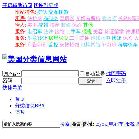
开启辅助访问
切换到窄版
本站特色:
搭伙
交友征婚
租房:
法拉盛
布碌仑
皇后区
艾姆赫斯特
曼哈顿
长岛&新
请人:
美甲
餐馆
按摩
装修
保姆
其他
服务:
电召车
法律
旅馆
二手车
报税
美容
签证留学
律师
服务:
生意转让
房屋买卖
二手置换
维修水电
快递
保险
入
服务:
广告印刷
监控
失物招领
电脑网络
补习班
考牌练车
找回密码
自动登录
密码
立即注册
登录
快捷导航
首页
分类信息
BBS
博客
搜索
热搜:
toyota
电召车
报税
搜索