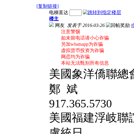
[复制链接]
电梯直达
楼主
网友
发表于 2016-03-26
|
注意警惕
如未留电话请小心诈骗
另加whatsapp为诈骗
虚拟货币投资为诈骗
网恋均为诈骗
本站无法甄别所有信息
美國象洋僑聯總
鄭 斌
917.365.5730
美國福建浮岐聯
盧統日