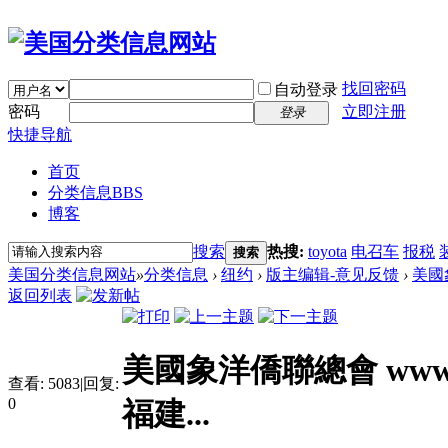
找回密码
自动登录
密码
立即注册
登录
快捷导航
首页
分类信息
BBS
博客
搜索
热搜:
toyota
电召车
报税
搜索
美国分类信息网站
»
分类信息
›
纽约
›
版主编辑-意见反馈
›
美國象洋
返回列表
美國象洋僑聯總會 www.xia
查看:
5083
|
回复:
0
福建...