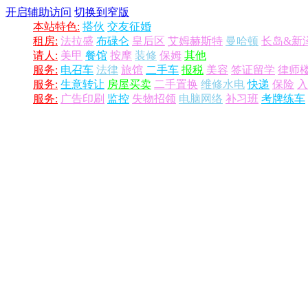
开启辅助访问
切换到窄版
本站特色:
搭伙
交友征婚
租房:
法拉盛
布碌仑
皇后区
艾姆赫斯特
曼哈顿
长岛&新
请人:
美甲
餐馆
按摩
装修
保姆
其他
服务:
电召车
法律
旅馆
二手车
报税
美容
签证留学
律师
服务:
生意转让
房屋买卖
二手置换
维修水电
快递
保险
入
服务:
广告印刷
监控
失物招领
电脑网络
补习班
考牌练车