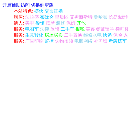
开启辅助访问
切换到窄版
本站特色:
搭伙
交友征婚
租房:
法拉盛
布碌仑
皇后区
艾姆赫斯特
曼哈顿
长岛&新
请人:
美甲
餐馆
按摩
装修
保姆
其他
服务:
电召车
法律
旅馆
二手车
报税
美容
签证留学
律师
服务:
生意转让
房屋买卖
二手置换
维修水电
快递
保险
入
服务:
广告印刷
监控
失物招领
电脑网络
补习班
考牌练车