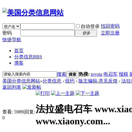
找回密码
自动登录
密码
立即注册
登录
快捷导航
首页
分类信息
BBS
博客
搜索
热搜:
toyota
电召车
报税
搜索
美国分类信息网站
»
分类信息
›
纽约
›
版主编辑-意见反馈
›
法拉盛
返回列表
法拉盛电召车 www.xia
查看:
5989
|
回复:
0
www.xiaony.com...