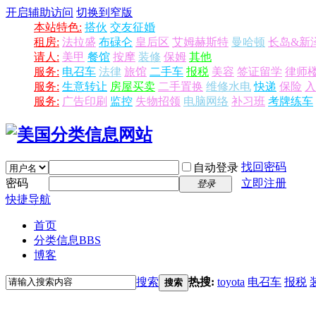
开启辅助访问
切换到窄版
本站特色:
搭伙
交友征婚
租房:
法拉盛
布碌仑
皇后区
艾姆赫斯特
曼哈顿
长岛&新
请人:
美甲
餐馆
按摩
装修
保姆
其他
服务:
电召车
法律
旅馆
二手车
报税
美容
签证留学
律师
服务:
生意转让
房屋买卖
二手置换
维修水电
快递
保险
入
服务:
广告印刷
监控
失物招领
电脑网络
补习班
考牌练车
找回密码
自动登录
密码
立即注册
登录
快捷导航
首页
分类信息
BBS
博客
搜索
热搜:
toyota
电召车
报税
搜索