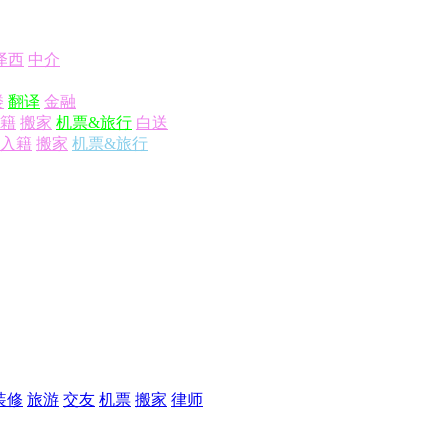
泽西
中介
楼
翻译
金融
籍
搬家
机票&旅行
白送
入籍
搬家
机票&旅行
装修
旅游
交友
机票
搬家
律师