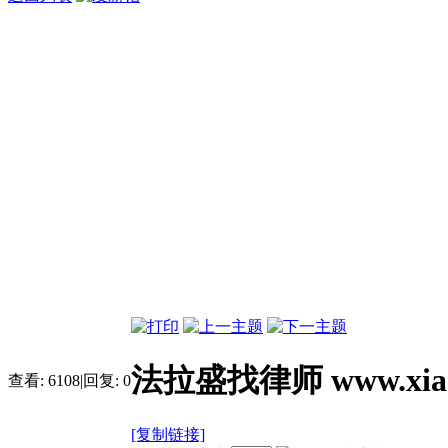
法拉盛找律师 www.xiaon
查看:
6108
|
回复:
0
[复制链接]