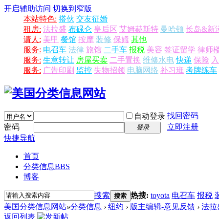
开启辅助访问
切换到窄版
本站特色:
搭伙
交友征婚
租房:
法拉盛
布碌仑
皇后区
艾姆赫斯特
曼哈顿
长岛&新
请人:
美甲
餐馆
按摩
装修
保姆
其他
服务:
电召车
法律
旅馆
二手车
报税
美容
签证留学
律师
服务:
生意转让
房屋买卖
二手置换
维修水电
快递
保险
入
服务:
广告印刷
监控
失物招领
电脑网络
补习班
考牌练车
找回密码
自动登录
密码
立即注册
登录
快捷导航
首页
分类信息
BBS
博客
搜索
热搜:
toyota
电召车
报税
搜索
美国分类信息网站
»
分类信息
›
纽约
›
版主编辑-意见反馈
›
法拉盛
返回列表