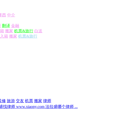
泽西
中介
楼
翻译
金融
籍
搬家
机票&旅行
白送
入籍
搬家
机票&旅行
装修
旅游
交友
机票
搬家
律师
找律师 www.xiaony.com 法拉盛哪个律师 ...