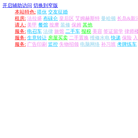
开启辅助访问
切换到窄版
本站特色:
搭伙
交友征婚
租房:
法拉盛
布碌仑
皇后区
艾姆赫斯特
曼哈顿
长岛&新
请人:
美甲
餐馆
按摩
装修
保姆
其他
服务:
电召车
法律
旅馆
二手车
报税
美容
签证留学
律师
服务:
生意转让
房屋买卖
二手置换
维修水电
快递
保险
入
服务:
广告印刷
监控
失物招领
电脑网络
补习班
考牌练车