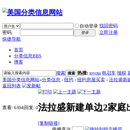
找回密码
自动登录
密码
立即注册
登录
快捷导航
首页
分类信息
BBS
博客
搜索
热搜:
toyota
电召车
报税
搜索
美国分类信息网站
»
分类信息
›
纽约
›
纽约房屋买卖
›
法拉盛新
返回列表
法拉盛新建单边2家庭
查看:
6304
|
回复:
0
[复制链接]
电梯直达