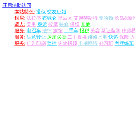
开启辅助访问
本站特色:
搭伙
交友征婚
租房:
法拉盛
布碌仑
皇后区
艾姆赫斯特
曼哈顿
长岛&新
请人:
美甲
餐馆
按摩
装修
保姆
其他
服务:
电召车
法律
旅馆
二手车
报税
美容
签证留学
律师
服务:
生意转让
房屋买卖
二手置换
维修水电
快递
保险
入
服务:
广告印刷
监控
失物招领
电脑网络
补习班
考牌练车