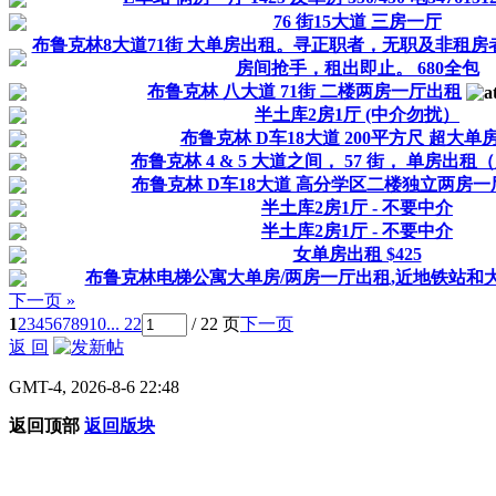
76 街15大道 三房一厅
布鲁克林8大道71街 大单房出租。寻正职者，无职及非租
房间抢手，租出即止。 680全包
布鲁克林 八大道 71街 二楼两房一厅出租
半土库2房1厅 (中介勿扰）
布鲁克林 D车18大道 200平方尺 超大单
布鲁克林 4 & 5 大道之间， 57 街， 单房出
布鲁克林 D车18大道 高分学区二楼独立两房一
半土库2房1厅 - 不要中介
半土库2房1厅 - 不要中介
女单房出租 $425
布鲁克林电梯公寓大单房/两房一厅出租,近地铁站和
下一页 »
1
2
3
4
5
6
7
8
9
10
... 22
/ 22 页
下一页
返 回
GMT-4, 2026-8-6 22:48
返回顶部
返回版块