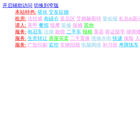
开启辅助访问
切换到窄版
本站特色:
搭伙
交友征婚
租房:
法拉盛
布碌仑
皇后区
艾姆赫斯特
曼哈顿
长岛&新
请人:
美甲
餐馆
按摩
装修
保姆
其他
服务:
电召车
法律
旅馆
二手车
报税
美容
签证留学
律师
服务:
生意转让
房屋买卖
二手置换
维修水电
快递
保险
入
服务:
广告印刷
监控
失物招领
电脑网络
补习班
考牌练车