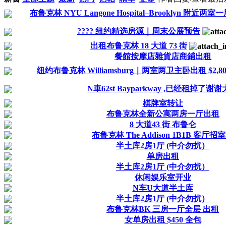
布鲁克林 NYU Langone Hospital–Brooklyn 附近两
???? 纽约精选房源｜周末公展预告
出租布鲁克林 18 大道 73 街
餐館按摩店雜貨店商鋪出租
纽约布鲁克林 Williamsburg｜两室两卫主卧出租 $2,80
N車62st Bayparkway ,已经租掉了谢
棋牌室转让
布鲁克林全新公寓两房一厅出租
8 大道43 街 布鲁仑
布鲁克林 The Addison 1B1B 客厅招
半土库2房1厅 (中介勿扰）
单房出租
半土库2房1厅 (中介勿扰）
休闲娱乐室开业
N车U大道半土库
半土库2房1厅 (中介勿扰）
布鲁克林BK 三房一厅全层 出租
女单房出租 $450 全包