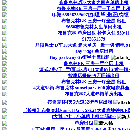
布鲁克林2到3大道之间有单房出租
布鲁克林BK 三房一厅一卫全层 出
Q-微 659*625*697|办|理|毕|业|正|成|绩
布鲁克林BK 三房一厅全层 出租
$650布鲁克林女生单间出租
布鲁克林 单房出租 拎包入住 550/月
9173651379
只限男士 D车18大道 超大单房 - 近一切 请电 917-
Bay ridge 单房出租
Bay parkway 65街半土库出租
鲁克林BK 三房一厅全层 出租
复式2房2卫1厅(可当3房) 11大道67街 近一
按摩店餐館99店旺鋪出租
布鲁克林BK 三房一厅全层 出租
4大道58街 布鲁克林 sunsetpark 600 家电家
布鲁克林7大道45街单房出租
布鲁克林4夹5大道52街单房出租
【长租】布鲁克林Sunset Park 58街4大道靠地铁N/R卧
f大道57街，小单房出租全部450
单房出租
L车站 俩房一厅 1425 及單房 350/450 电34761512