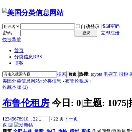
找回密码
自动登录
密码
立即注册
登录
快捷导航
首页
分类信息
BBS
博客
搜索
热搜:
toyota
电召车
报税
搜索
美国分类信息网站
»
分类信息
›
布鲁伦租房
›
收藏本版
(
1
)
布鲁伦租房
今日:
0
|
主题:
1075
|
1
2
3
4
5
6
7
8
9
10
... 22
/ 22 页
下一页
返 回
新窗
全部主题
最新
热门
热帖
精华
更多
作者
回复/查看
最后