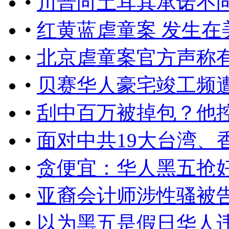
•
川普向土耳其承诺不
•
红黄蓝虐童案 发生在
•
北京虐童案官方声称
•
贝赛华人豪宅竣工频
•
刮中百万被掉包？他
•
面对中共19大台湾、
•
贪便宜：华人黑五抢
•
亚裔会计师涉性骚被
•
以为黑五是假日华人