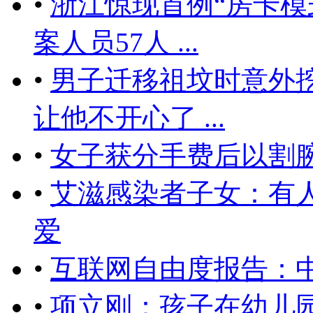
•
浙江惊现首例“房卡模
案人员57人 ...
•
男子迁移祖坟时意外挖
让他不开心了 ...
•
女子获分手费后以割
•
艾滋感染者子女：有
爱
•
互联网自由度报告：
•
项立刚：孩子在幼儿