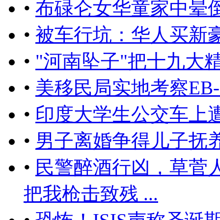
•
布碌仑女华童家中晕
•
被车行坑：华人买新
•
"河南坠子"把十九大
•
美移民局实地考察EB
•
印度大学生公交车上
•
男子离婚争得儿子抚养
•
民警醉酒行凶，草菅
把我枪击致残 ...