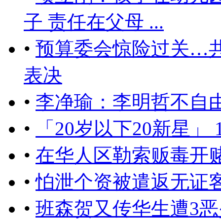
子 责任在父母 ...
•
预算委会惊险过关…
表决
•
李净瑜：李明哲不自
•
「20岁以下20新星」
•
在华人区勒索贩毒开
•
怕泄个资被遣返无证
•
班森贺又传华生遭3恶