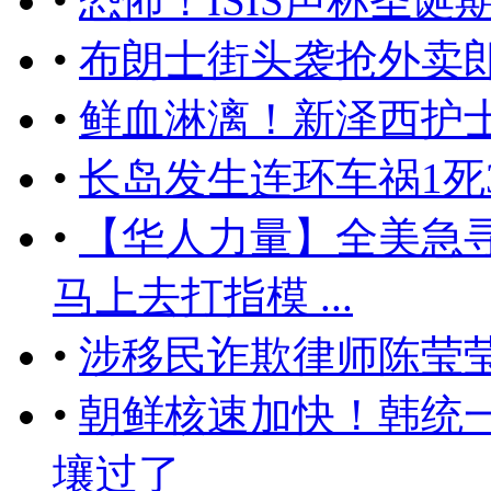
•
恐怖！ISIS声称圣诞
•
布朗士街头袭抢外卖郎
•
鲜血淋漓！新泽西护
•
长岛发生连环车祸1死
•
【华人力量】全美急
马上去打指模 ...
•
涉移民诈欺律师陈莹
•
朝鲜核速加快！韩统
壤过了