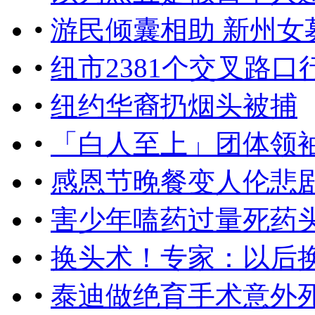
•
游民倾囊相助 新州女
•
纽市2381个交叉路口
•
纽约华裔扔烟头被捕
•
「白人至上」团体领袖
•
感恩节晚餐变人伦悲
•
害少年嗑药过量死药
•
换头术！专家：以后
•
泰迪做绝育手术意外