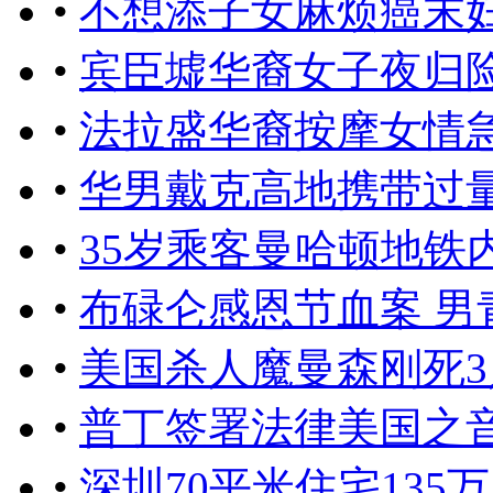
•
不想添子女麻烦癌末
•
宾臣墟华裔女子夜归
•
法拉盛华裔按摩女情
•
华男戴克高地携带过
•
35岁乘客曼哈顿地铁
•
布碌仑感恩节血案 男
•
美国杀人魔曼森刚死
•
普丁签署法律美国之
•
深圳70平米住宅13