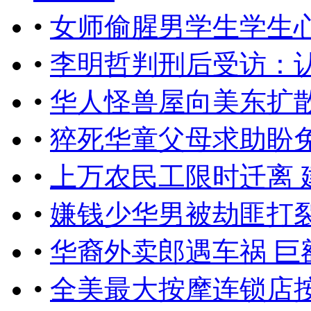
•
女师偷腥男学生学生
•
李明哲判刑后受访：
•
华人怪兽屋向美东扩
•
猝死华童父母求助盼
•
上万农民工限时迁离 
•
嫌钱少华男被劫匪打
•
华裔外卖郎遇车祸 巨
•
全美最大按摩连锁店按