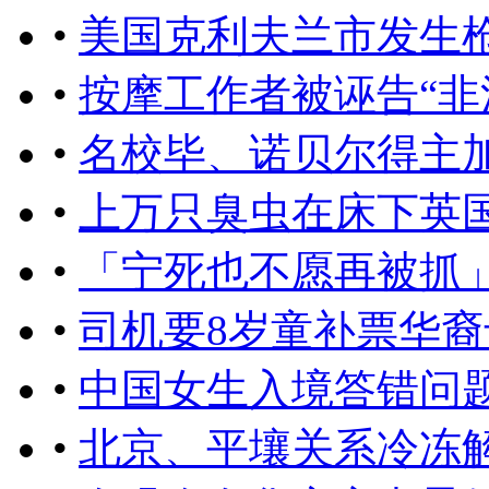
•
美国克利夫兰市发生枪
•
按摩工作者被诬告“非
•
名校毕、诺贝尔得主加
•
上万只臭虫在床下英
•
「宁死也不愿再被抓」
•
司机要8岁童补票华裔
•
中国女生入境答错问
•
北京、平壤关系冷冻