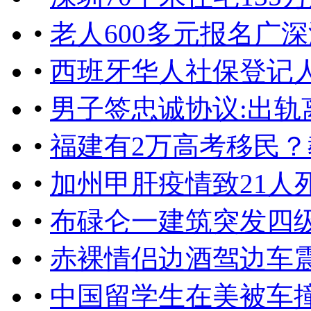
•
老人600多元报名广
•
西班牙华人社保登记人
•
男子签忠诚协议:出轨
•
福建有2万高考移民
•
加州甲肝疫情致21人
•
布碌仑一建筑突发四级
•
赤裸情侣边酒驾边车
•
中国留学生在美被车