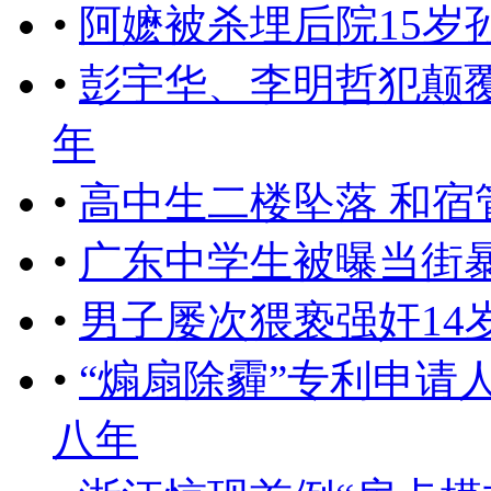
•
阿嬷被杀埋后院15岁
•
彭宇华、李明哲犯颠覆
年
•
高中生二楼坠落 和
•
广东中学生被曝当街
•
男子屡次猥亵强奸14
•
“煽扇除霾”专利申请
八年