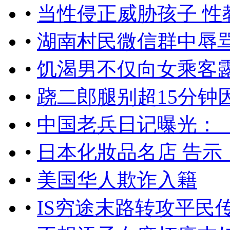
•
当性侵正威胁孩子 
•
湖南村民微信群中辱
•
饥渴男不仅向女乘客露
•
跷二郎腿别超15分钟
•
中国老兵日记曝光：
•
日本化妝品名店 告示
•
美国华人欺诈入籍
•
IS穷途末路转攻平民