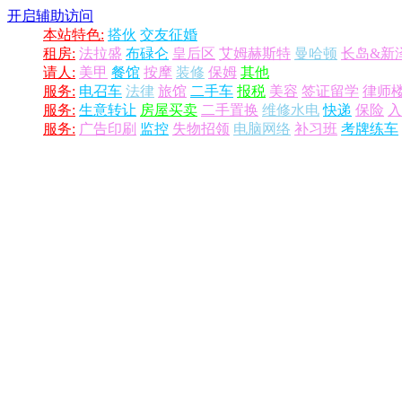
开启辅助访问
本站特色:
搭伙
交友征婚
租房:
法拉盛
布碌仑
皇后区
艾姆赫斯特
曼哈顿
长岛&新
请人:
美甲
餐馆
按摩
装修
保姆
其他
服务:
电召车
法律
旅馆
二手车
报税
美容
签证留学
律师
服务:
生意转让
房屋买卖
二手置换
维修水电
快递
保险
入
服务:
广告印刷
监控
失物招领
电脑网络
补习班
考牌练车