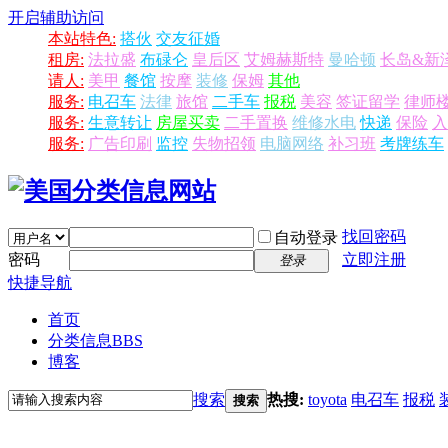
开启辅助访问
本站特色:
搭伙
交友征婚
租房:
法拉盛
布碌仑
皇后区
艾姆赫斯特
曼哈顿
长岛&新
请人:
美甲
餐馆
按摩
装修
保姆
其他
服务:
电召车
法律
旅馆
二手车
报税
美容
签证留学
律师
服务:
生意转让
房屋买卖
二手置换
维修水电
快递
保险
入
服务:
广告印刷
监控
失物招领
电脑网络
补习班
考牌练车
找回密码
自动登录
密码
立即注册
登录
快捷导航
首页
分类信息
BBS
博客
搜索
热搜:
toyota
电召车
报税
搜索