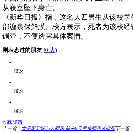
从寝室坠下身亡。
《新华日报》指，这名大四男生从该校学
部缠裹保鲜膜。校方表示，死者为该校经
调查，不便透露具体案情。
刚表态过的朋友 (
0 人
)
匿名
匿名
匿名
收藏
邀请
上一篇：
女子离异即与人同居 前夫6天后将同居者砍死
下一篇