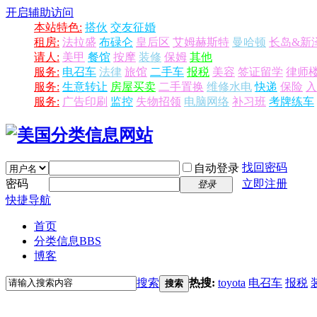
开启辅助访问
本站特色:
搭伙
交友征婚
租房:
法拉盛
布碌仑
皇后区
艾姆赫斯特
曼哈顿
长岛&新
请人:
美甲
餐馆
按摩
装修
保姆
其他
服务:
电召车
法律
旅馆
二手车
报税
美容
签证留学
律师
服务:
生意转让
房屋买卖
二手置换
维修水电
快递
保险
入
服务:
广告印刷
监控
失物招领
电脑网络
补习班
考牌练车
找回密码
自动登录
密码
立即注册
登录
快捷导航
首页
分类信息
BBS
博客
搜索
热搜:
toyota
电召车
报税
搜索