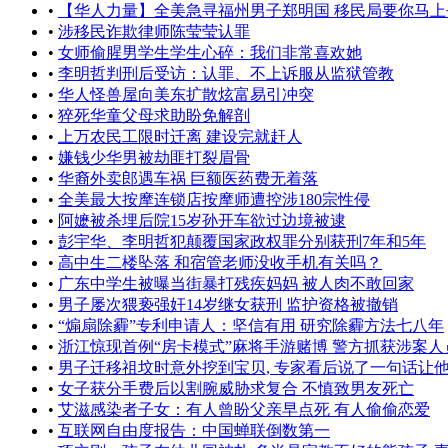
•
【华人力量】全美急寻福州男子郑明国 移民局要你马上去打
•
涉移民诈欺律师陈莹莹认罪
•
女师偷腥男学生学生心碎：我们非常喜欢她
•
李明哲判刑后受访：认罪、不上诉服从监狱管教
•
华人怪兽屋向美东扩散炫富易引冲突
•
猝死华童父母求助盼免解剖
•
上万农民工限时迁离 建设完就赶人
•
嫌钱少华男被劫匪打裂眉骨
•
华裔外卖郎遇车祸 巨额医药费无着落
•
全美最大按摩连锁店按摩师遭控涉180宗性侵
•
阿嬷被杀埋后院15岁孙开车欲过边境被逮
•
彭宇华、李明哲犯颠覆国家政权罪分别获刑7年和5年
•
高中生二楼坠落 和宿管老师没收手机有关吗？
•
广东中学生被曝当街暴打残疾妈妈 被人肉不敢回家
•
男子屡次猥亵强奸14岁继女获刑 监护资格被撤销
•
“煽扇除霾”专利申请人：坚信有用 研究除霾方法七八年
•
浙江惊现首例“房卡模式”麻将手游赌博 警方抓获涉案人员57
•
男子迁移祖坟时意外挖到宝贝, 专家看后说了一句话让他不开
•
女子获分手费后以割腕威胁求复合 不慎致男友死亡
•
艾滋感染者子女：有人曾盼父亲早点死 有人偷偷恋爱
•
互联网自由度报告：中国蝉联倒数第一