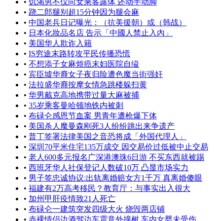
•
饥渴男不仅向女乘客露体 还动手动脚
•
跷二郎腿别超15分钟因为腿会麻
•
中国老兵日记曝光：（抗美援朝）或（韩战）
•
日本化妝品名店 告示「中國人禁止入內」
•
美国华人欺诈入籍
•
IS穷途末路转攻平民传播恐慌
•
不想添子女麻烦癌末妇医院自缢
•
宾臣墟华裔女子夜归险遭色魔当街强奸
•
法拉盛华裔按摩女情急跳楼躲扫黄
•
华男戴克高地携带过量大麻被捕
•
35岁乘客曼哈顿地铁内被刺
•
布碌仑感恩节血案 男青年遭枪爆下体
•
美国杀人魔曼森刚死3人纷纷跳出来争遗产
•
普丁签署法律美国之音恐将成「外国代理人」
•
深圳70平米住宅135万成交 因交易价过低被中止交易
•
老人600多元报名广深港澳珠6日游 不买东西就被踢
•
西班牙华人社保登记人数破10万 凸显市场实力
•
男子签忠诚协议:出轨离婚赔女方1千万 真离婚傻眼
•
福建有2万高考移民？教育厅：与事实出入很大
•
加州甲肝疫情致21人死亡
•
布碌仑一建筑突发四级大火 烧毁两店铺
•
赤裸情侣边酒驾边车震意外撞树 车内女婴未受伤