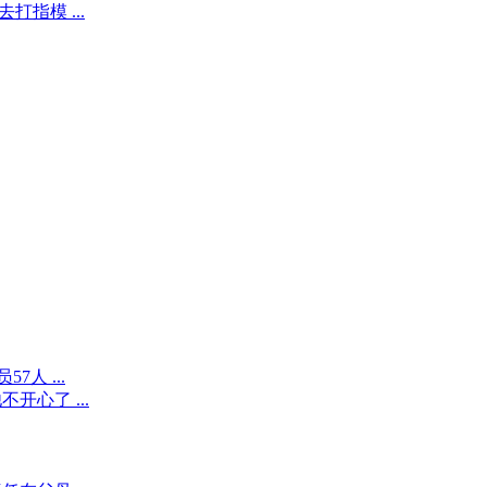
指模 ...
人 ...
心了 ...