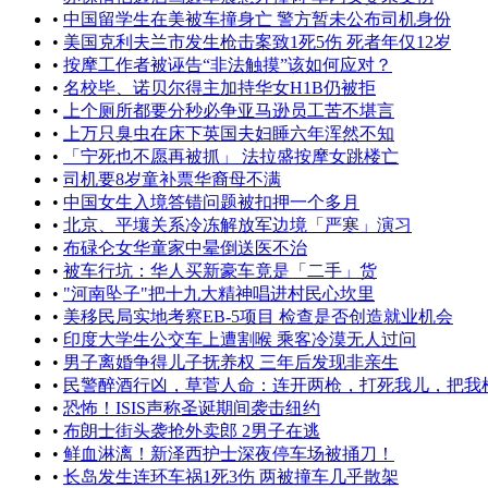
•
中国留学生在美被车撞身亡 警方暂未公布司机身份
•
美国克利夫兰市发生枪击案致1死5伤 死者年仅12岁
•
按摩工作者被诬告“非法触摸”该如何应对？
•
名校毕、诺贝尔得主加持华女H1B仍被拒
•
上个厕所都要分秒必争亚马逊员工苦不堪言
•
上万只臭虫在床下英国夫妇睡六年浑然不知
•
「宁死也不愿再被抓」 法拉盛按摩女跳楼亡
•
司机要8岁童补票华裔母不满
•
中国女生入境答错问题被扣押一个多月
•
北京、平壤关系冷冻解放军边境「严寒」演习
•
布碌仑女华童家中晕倒送医不治
•
被车行坑：华人买新豪车竟是「二手」货
•
"河南坠子"把十九大精神唱进村民心坎里
•
美移民局实地考察EB-5项目 检查是否创造就业机会
•
印度大学生公交车上遭割喉 乘客冷漠无人过问
•
男子离婚争得儿子抚养权 三年后发现非亲生
•
民警醉酒行凶，草菅人命：连开两枪，打死我儿，把我枪击
•
恐怖！ISIS声称圣诞期间袭击纽约
•
布朗士街头袭抢外卖郎 2男子在逃
•
鲜血淋漓！新泽西护士深夜停车场被捅刀！
•
长岛发生连环车祸1死3伤 两被撞车几乎散架