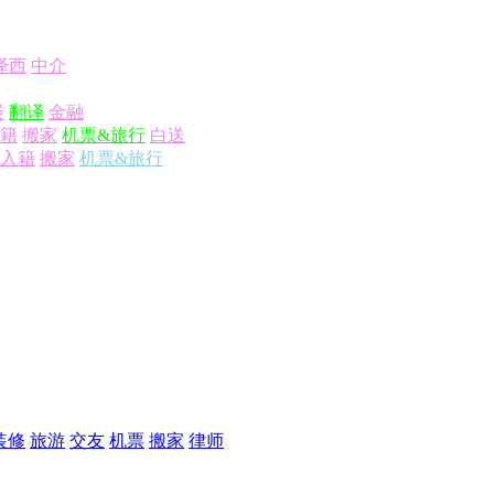
泽西
中介
楼
翻译
金融
籍
搬家
机票&旅行
白送
入籍
搬家
机票&旅行
装修
旅游
交友
机票
搬家
律师