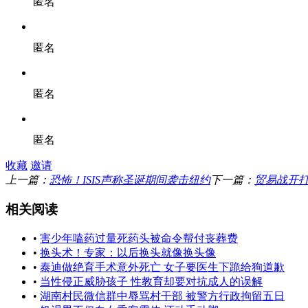
匿名
匿名
匿名
匿名
收藏
邀请
上一篇：
恐怖！ISIS声称圣诞期间袭击纽约
下一篇：
贸易战开
相关阅读
•
害少年嗑药过量死药头被命令帮付丧葬费
•
换头术！专家：以后换头就像换头像
•
泰迪做绝育手术意外死亡 女子要医生下跪给狗道歉
•
当性侵正威胁孩子 性教育却要对抗成人的误解
•
湖南村民微信群中辱骂村干部 被警方行政拘留五日