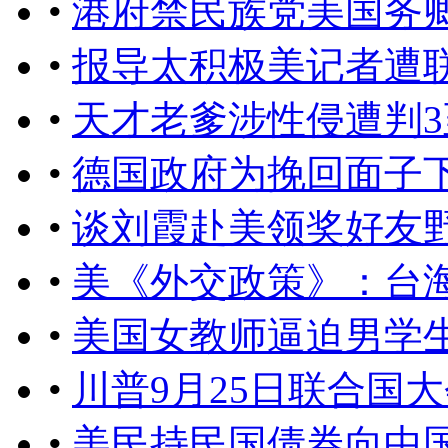
•
港府禁民族党美国务
•
报导太积极美记者遭
•
天才老爹涉性侵遭判3
•
德国政府为挽回面子
•
谈刘霞赴美领奖好友
•
美《外交政策》：台
•
美国女教师逼迫男学
•
川普9月25日联合国
•
美民持民国债券向中