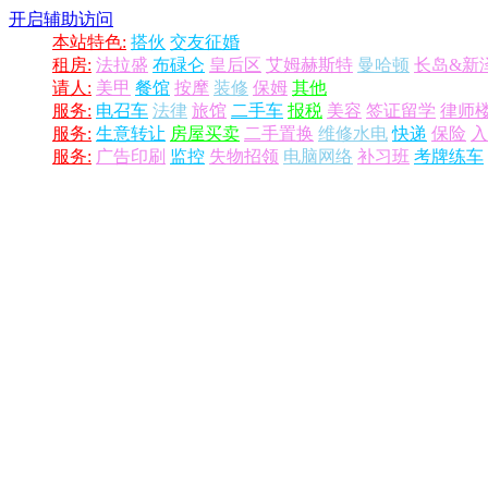
开启辅助访问
本站特色:
搭伙
交友征婚
租房:
法拉盛
布碌仑
皇后区
艾姆赫斯特
曼哈顿
长岛&新
请人:
美甲
餐馆
按摩
装修
保姆
其他
服务:
电召车
法律
旅馆
二手车
报税
美容
签证留学
律师
服务:
生意转让
房屋买卖
二手置换
维修水电
快递
保险
入
服务:
广告印刷
监控
失物招领
电脑网络
补习班
考牌练车