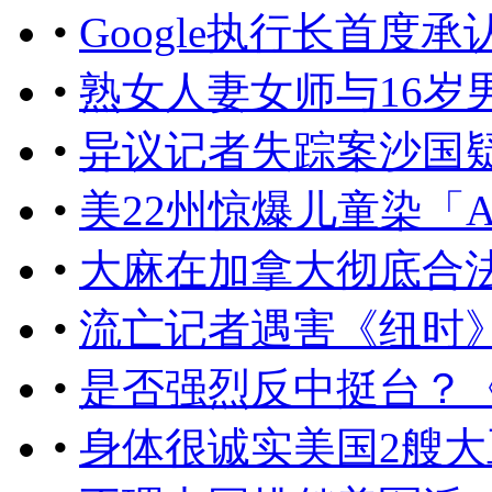
•
Google执行长首度
•
熟女人妻女师与16岁
•
异议记者失踪案沙国
•
美22州惊爆儿童染「
•
大麻在加拿大彻底合
•
流亡记者遇害《纽时
•
是否强烈反中挺台？
•
身体很诚实美国2艘