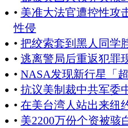
•
美准大法官遭控性攻
性侵
•
把绞索套到黑人同学
•
逃离警局后重返犯罪
•
NASA发现新行星「
•
抗议美制裁中共军委
•
在美台湾人站出来纽
•
美2200万份个资被