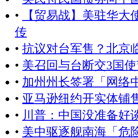
•
【贸易战】美驻华大
传
•
抗议对台军售？北京
•
美召回与台断交3国
•
加州州长签署「网络
•
亚马逊纽约开实体铺
•
川普：中国没准备好
•
​美中驱逐舰南海「危