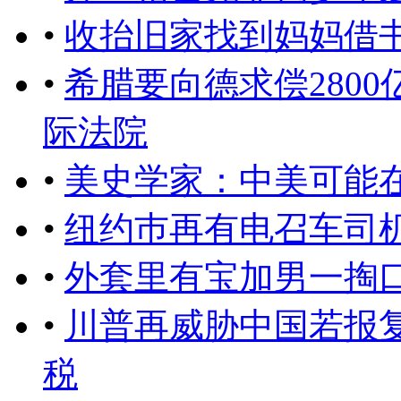
•
收抬旧家找到妈妈借书
•
希腊要向德求偿280
际法院
•
美史学家：中美可能
•
纽约巿再有电召车司
•
外套里有宝加男一掏
•
川普再威胁中国若报复
税