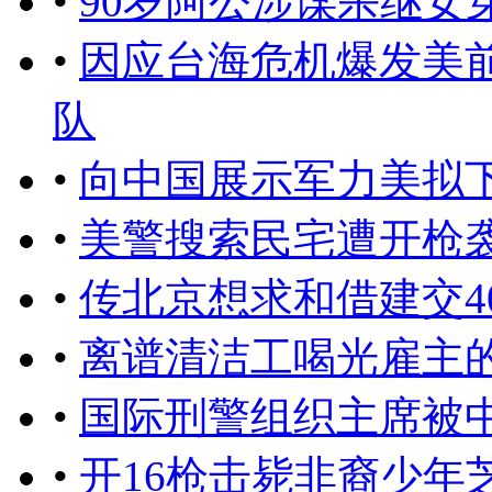
•
90岁阿公涉谋杀继女
•
因应台海危机爆发美
队
•
向中国展示军力美拟
•
美警搜索民宅遭开枪袭
•
传北京想求和借建交4
•
离谱清洁工喝光雇主
•
国际刑警组织主席被
•
开16枪击毙非裔少年