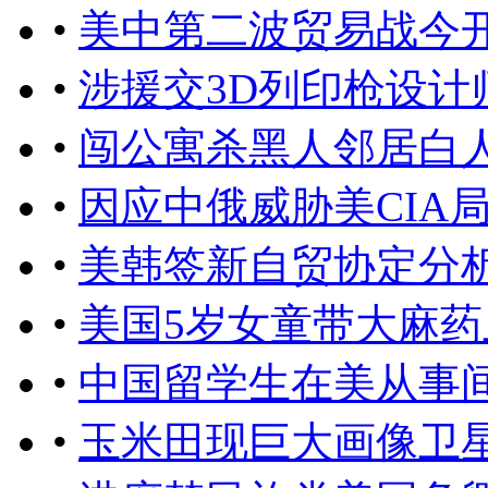
•
美中第二波贸易战今
•
涉援交3D列印枪设计
•
闯公寓杀黑人邻居白
•
因应中俄威胁美CIA
•
美韩签新自贸协定分
•
美国5岁女童带大麻药
•
中国留学生在美从事
•
玉米田现巨大画像卫