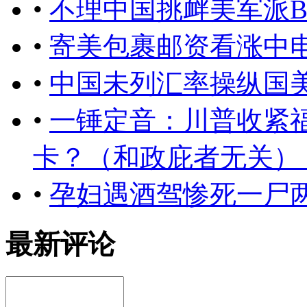
•
不理中国挑衅美军派B
•
寄美包裹邮资看涨中
•
中国未列汇率操纵国
•
一锤定音：川普收紧
卡？（和政庇者无关） ..
•
孕妇遇酒驾惨死一尸
最新评论