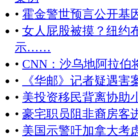
•
霍金警世预言公开基
•
女人屁股被摸？纽约
示……
•
CNN：沙乌地阿拉伯
•
《华邮》记者疑遇害
•
美投资移民背离协助小
•
豪宅职员阻非裔房客
•
美国示警吁加拿大考