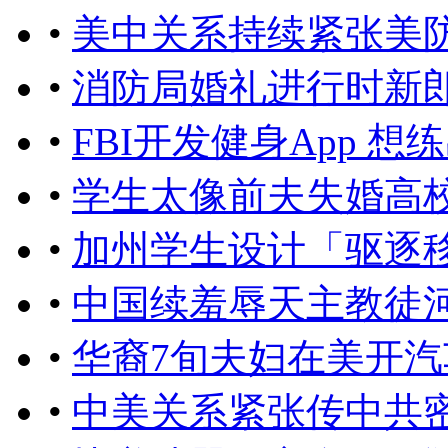
•
美中关系持续紧张美
•
消防局婚礼进行时新
•
FBI开发健身App 
•
学生太像前夫失婚高
•
加州学生设计「驱逐
•
中国续羞辱天主教徒
•
华裔7旬夫妇在美开
•
中美关系紧张传中共