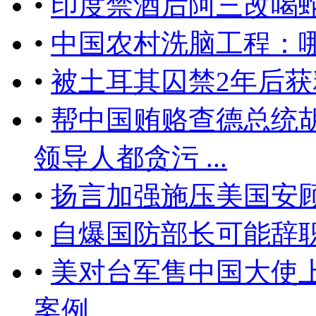
•
印度禁酒后阿三改喝
•
中国农村洗脑工程：
•
被土耳其囚禁2年后
•
帮中国贿赂查德总统
领导人都贪污 ...
•
扬言加强施压美国安
•
自爆国防部长可能辞
•
美对台军售中国大使
案例