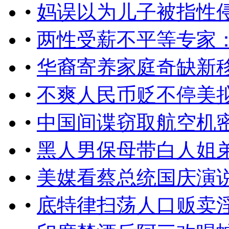
•
妈误以为儿子被指性
•
两性受薪不平等专家
•
华裔寄养家庭奇缺新
•
不爽人民币贬不停美
•
中国间谍窃取航空机
•
黑人男保母带白人姐
•
美媒看蔡总统国庆演
•
底特律扫荡人口贩卖淫