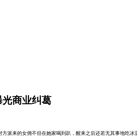
曝光商业纠葛
对方派来的女佣不但在她家喝到趴，醒来之后还若无其事地吃冰