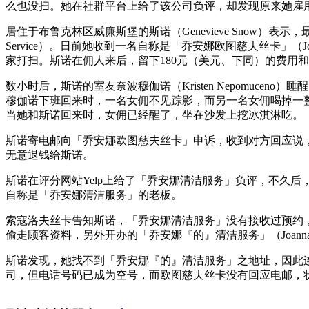
么也没扫。她在社群平台上给了该公司负评，却发现原来她雇
居住于布鲁克林区威廉斯堡的斯诺（Genevieve Snow）表示，最早
Service）。日前她收到一名自称是「乔安娜欧图慈夫丝卡」（Joa
家打扫。斯诺在佣人来后，留下180元（美元、下同）的费用和
数小时后，斯诺的室友奈波穆伽诺（Kristen Nepomuc
穆伽诺下班回来时，一名女佣不见踪影，而另一名女佣喝掉一
当她和斯诺回来时，女佣已经醒了，坐在沙发上挖冰淇淋吃。
斯诺寄电邮向「乔安娜欧图慈夫丝卡」申诉，收到对方回应说
无意退钱给斯诺。
斯诺在评分网站Yelp上给了「乔安娜清洁服务」负评，不久后，收到
自称是「乔安娜清洁服务」的老板。
索寇洛夫丝卡告知斯诺，「乔安娜清洁服务」没有接收过预约
偷走顾客资料，另外开办的「乔安娜『的』清洁服务」（Joanna's Clea
斯诺发现，她找不到「乔安娜『的』清洁服务」之地址，因此
司，但电话号码已成为空号，而欧图慈夫丝卡没有回应电邮，