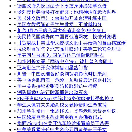
•
德国政府为挽回面子下令纹身师必须学汉语
•
谈刘霞赴美领奖好友野渡：她精神活在恐怖世界
•
美《外交政策》：台海如开战台湾能赢中国
•
美国女教师逼迫男学生做爱，不做就扣分
•
川普9月25日联合国大会演讲全文(中文版）
•
美民持民国债券向中国要钱陆网友：找错对象吧
•
【贸易战】美驻华大使撰文批中共借新闻自由搞宣传
•
抗议对台军售？北京临时取消中美第二轮安全对话
•
美召回与台断交3国使节传已悄悄返回驻点
•
加州州长签署「网络中立法」 被川普入禀阻止
•
亚马逊纽约开实体铺售四星热门货
•
川普：中国没准备好谈判贸易协议时机未到
•
​美中驱逐舰南海「危险」互动传最近仅距41米
•
美中关系持续紧张美防长取消访中行程
•
消防局婚礼进行时新郎急出动灭火
•
FBI开发健身App 想练出特务体能先接受监控？
•
学生太像前夫失婚高校女教师谱师生恋被捕
•
加州学生设计「驱逐移民」桌游老师未督导引议
•
中国续羞辱天主教徒河南教堂办佛教仪式
•
华裔7旬夫妇在美开汽车旅馆惨遭前员工杀害
•
中美关系紧张传中共密令召回留美高干子女