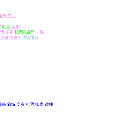
泽西
中介
楼
翻译
金融
籍
搬家
机票&旅行
白送
入籍
搬家
机票&旅行
装修
旅游
交友
机票
搬家
律师