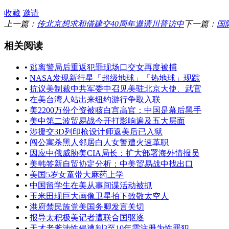
收藏
邀请
上一篇：
传北京想求和借建交40周年邀请川普访中
下一篇：
国
相关阅读
•
逃离警局后重返犯罪现场口交女再度被捕
•
NASA发现新行星「超级地球」「热地球」现踪
•
抗议美制裁中共军委中召见美驻北京大使、武官
•
在美台湾人站出来纽约游行争取入联
•
美2200万份个资被骇白宫高官：中国是幕后黑手
•
美中第二波贸易战今开打影响遍及五大层面
•
涉援交3D列印枪设计师返美后已入狱
•
闯公寓杀黑人邻居白人女警遭火速革职
•
因应中俄威胁美CIA局长：扩大部署海外情报员
•
美韩签新自贸协定分析：中美贸易战中找出口
•
美国5岁女童带大麻药上学
•
中国留学生在美从事间谍活动被抓
•
玉米田现巨大画像卫星拍下致敬太空人
•
港府禁民族党美国务卿发言关切
•
报导太积极美记者遭联合国驱逐
•
天才老爹涉性侵遭判3至10年需注册为性罪犯