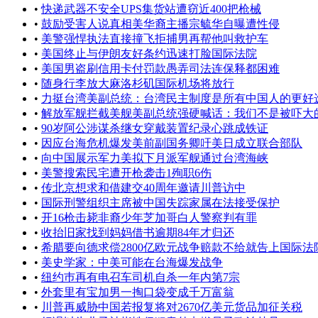
•
快递武器不安全UPS集货站遭窃近400把枪械
•
鼓励受害人说真相美华裔主播宗毓华自曝遭性侵
•
美警强悍执法直接撞飞拒捕男再帮他叫救护车
•
美国终止与伊朗友好条约迅速打脸国际法院
•
美国男盗刷信用卡付罚款愚弄司法连保释都困难
•
随身行李放大麻洛杉矶国际机场将放行
•
力挺台湾美副总统：台湾民主制度是​​​​所有中国人的更好选择
•
解放军舰拦截美舰美副总统强硬喊话：我们不是被吓大
•
90岁阿公涉谋杀继女穿戴装置纪录心跳成铁证
•
因应台海危机爆发美前副国务卿吁美日成立联合部队
•
向中国展示军力美拟下月派军舰通过台湾海峡
•
美警搜索民宅遭开枪袭击1殉职6伤
•
传北京想求和借建交40周年邀请川普访中
•
国际刑警组织主席被中国失踪家属在法接受保护
•
开16枪击毙非裔少年芝加哥白人警察判有罪
•
收抬旧家找到妈妈借书逾期84年才归还
•
希腊要向德求偿2800亿欧元战争赔款不给就告上国际法
•
美史学家：中美可能在台海爆发战争
•
纽约巿再有电召车司机自杀一年内第7宗
•
外套里有宝加男一掏口袋变成千万富翁
•
川普再威胁中国若报复将对2670亿美元货品加征关税