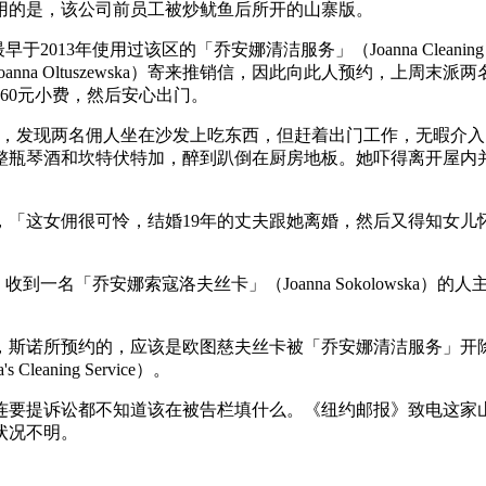
用的是，该公司前员工被炒鱿鱼后所开的山寨版。
于2013年使用过该区的「乔安娜清洁服务」（Joanna Cleaning
nna Oltuszewska）寄来推销信，因此向此人预约，上周末派
60元小费，然后安心出门。
eno）睡醒，发现两名佣人坐在沙发上吃东西，但赶着出门工作，无暇介
整瓶琴酒和坎特伏特加，醉到趴倒在厨房地板。她吓得离开屋内
，「这女佣很可怜，结婚19年的丈夫跟她离婚，然后又得知女儿
一名「乔安娜索寇洛夫丝卡」（Joanna Sokolowska）的人
，斯诺所预约的，应该是欧图慈夫丝卡被「乔安娜清洁服务」开
ning Service）。
连要提诉讼都不知道该在被告栏填什么。《纽约邮报》致电这家
状况不明。