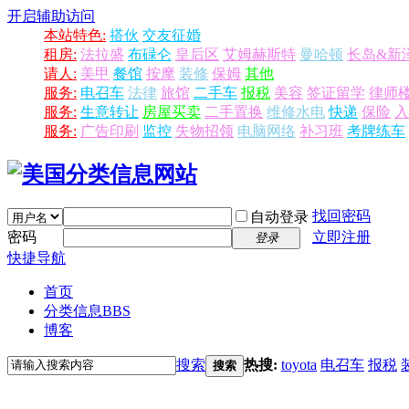
开启辅助访问
本站特色:
搭伙
交友征婚
租房:
法拉盛
布碌仑
皇后区
艾姆赫斯特
曼哈顿
长岛&新
请人:
美甲
餐馆
按摩
装修
保姆
其他
服务:
电召车
法律
旅馆
二手车
报税
美容
签证留学
律师
服务:
生意转让
房屋买卖
二手置换
维修水电
快递
保险
入
服务:
广告印刷
监控
失物招领
电脑网络
补习班
考牌练车
找回密码
自动登录
密码
立即注册
登录
快捷导航
首页
分类信息
BBS
博客
搜索
热搜:
toyota
电召车
报税
搜索