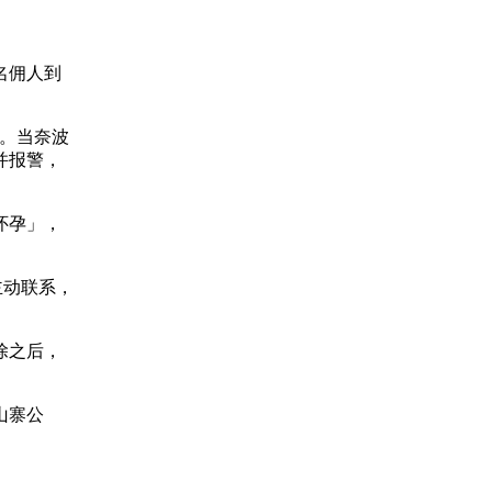
两名佣人到
入。当奈波
并报警，
怀孕」，
主动联系，
除之后，
山寨公