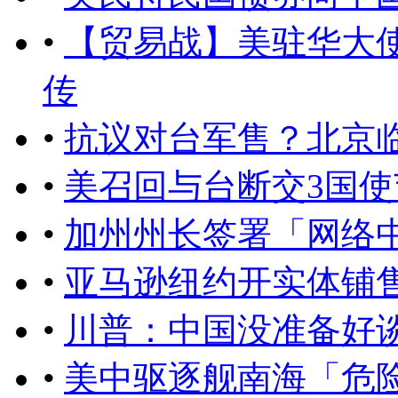
•
【贸易战】美驻华大
传
•
抗议对台军售？北京
•
美召回与台断交3国
•
加州州长签署「网络
•
亚马逊纽约开实体铺
•
川普：中国没准备好
•
​美中驱逐舰南海「危