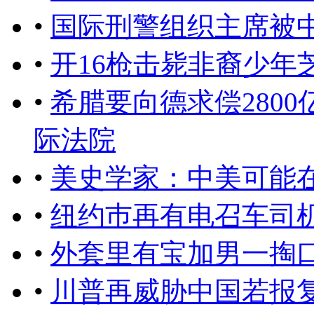
•
国际刑警组织主席被
•
开16枪击毙非裔少年
•
希腊要向德求偿280
际法院
•
美史学家：中美可能
•
纽约巿再有电召车司
•
外套里有宝加男一掏
•
川普再威胁中国若报复