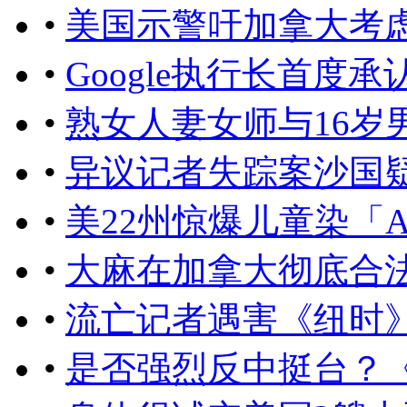
•
美国示警吁加拿大考
•
Google执行长首度
•
熟女人妻女师与16岁
•
异议记者失踪案沙国
•
美22州惊爆儿童染「
•
大麻在加拿大彻底合
•
流亡记者遇害《纽时
•
是否强烈反中挺台？