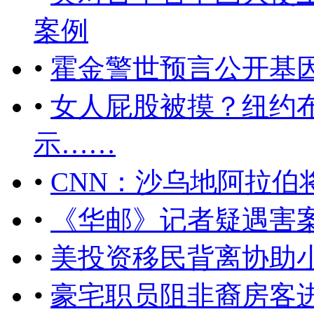
案例
•
霍金警世预言公开基
•
女人屁股被摸？纽约
示……
•
CNN：沙乌地阿拉伯
•
《华邮》记者疑遇害
•
美投资移民背离协助小
•
豪宅职员阻非裔房客