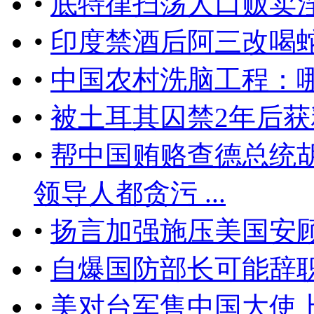
•
底特律扫荡人口贩卖淫
•
印度禁酒后阿三改喝
•
中国农村洗脑工程：
•
被土耳其囚禁2年后
•
帮中国贿赂查德总统
领导人都贪污 ...
•
扬言加强施压美国安
•
自爆国防部长可能辞
•
美对台军售中国大使