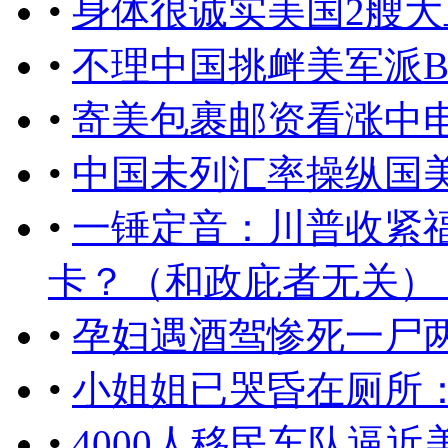
•
身体很诚实美国2艘
•
不理中国挑衅美军派B
•
寄美包裹邮资看涨中
•
中国未列汇率操纵国
•
一锤定音：川普收紧
卡？（和政庇者无关） ..
•
孕妇遇酒驾惨死一尸
•
小姐姐已哭昏在厕所
•
4000人移民车队逼近