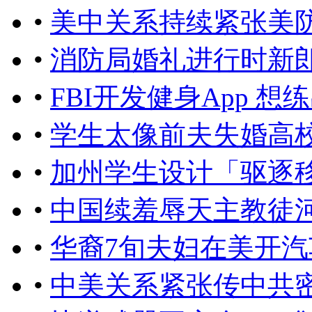
•
美中关系持续紧张美
•
消防局婚礼进行时新
•
FBI开发健身App 
•
学生太像前夫失婚高
•
加州学生设计「驱逐
•
中国续羞辱天主教徒
•
华裔7旬夫妇在美开
•
中美关系紧张传中共