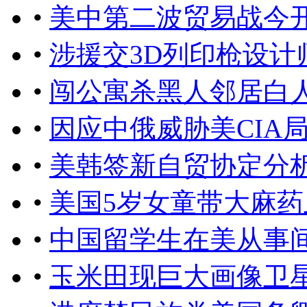
•
美中第二波贸易战今
•
涉援交3D列印枪设计
•
闯公寓杀黑人邻居白
•
因应中俄威胁美CIA
•
美韩签新自贸协定分
•
美国5岁女童带大麻药
•
中国留学生在美从事
•
玉米田现巨大画像卫