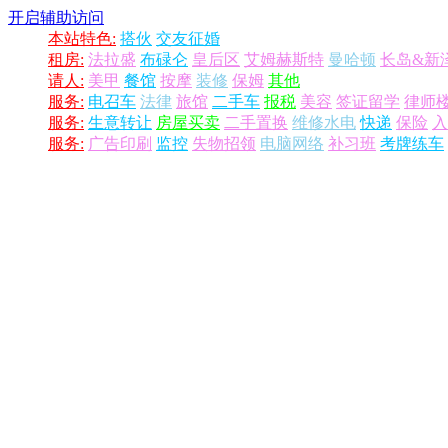
开启辅助访问
本站特色:
搭伙
交友征婚
租房:
法拉盛
布碌仑
皇后区
艾姆赫斯特
曼哈顿
长岛&新
请人:
美甲
餐馆
按摩
装修
保姆
其他
服务:
电召车
法律
旅馆
二手车
报税
美容
签证留学
律师
服务:
生意转让
房屋买卖
二手置换
维修水电
快递
保险
入
服务:
广告印刷
监控
失物招领
电脑网络
补习班
考牌练车