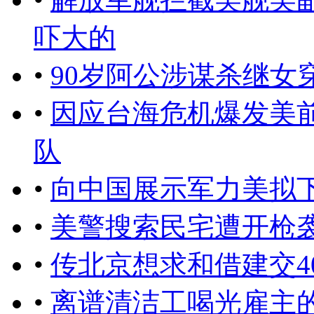
吓大的
•
90岁阿公涉谋杀继女
•
因应台海危机爆发美
队
•
向中国展示军力美拟
•
美警搜索民宅遭开枪袭
•
传北京想求和借建交4
•
离谱清洁工喝光雇主