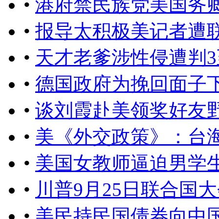
•
港府禁民族党美国务
•
报导太积极美记者遭
•
天才老爹涉性侵遭判3
•
德国政府为挽回面子
•
谈刘霞赴美领奖好友
•
美《外交政策》：台
•
美国女教师逼迫男学
•
川普9月25日联合国
•
美民持民国债券向中