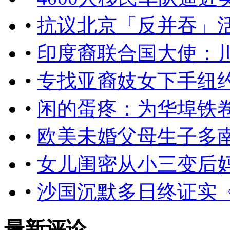
•
抗议北京「反并吞」
•
印度裔联合国大使：
•
专找亚裔妓女下手纽约
•
闲的蛋疼：为华埠铁
•
欧美未婚父母生子多
•
女儿闺密从小三变后妈
•
沙国沉默多日终证实
最新评论