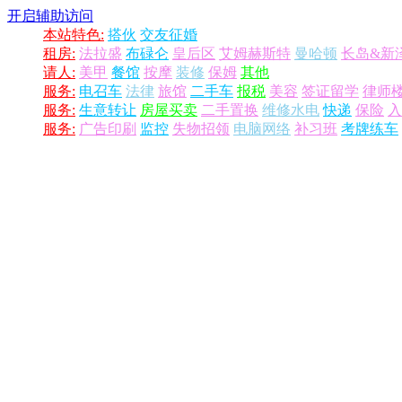
开启辅助访问
本站特色:
搭伙
交友征婚
租房:
法拉盛
布碌仑
皇后区
艾姆赫斯特
曼哈顿
长岛&新
请人:
美甲
餐馆
按摩
装修
保姆
其他
服务:
电召车
法律
旅馆
二手车
报税
美容
签证留学
律师
服务:
生意转让
房屋买卖
二手置换
维修水电
快递
保险
入
服务:
广告印刷
监控
失物招领
电脑网络
补习班
考牌练车