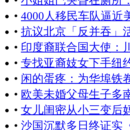
•
小姐姐已哭昏在厕所
•
4000人移民车队逼近
•
抗议北京「反并吞」
•
印度裔联合国大使：
•
专找亚裔妓女下手纽约
•
闲的蛋疼：为华埠铁
•
欧美未婚父母生子多
•
女儿闺密从小三变后妈
•
沙国沉默多日终证实