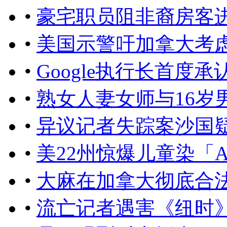
•
豪宅职员阻非裔房客
•
美国示警吁加拿大考
•
Google执行长首度
•
熟女人妻女师与16岁
•
异议记者失踪案沙国
•
美22州惊爆儿童染「
•
大麻在加拿大彻底合
•
流亡记者遇害《纽时