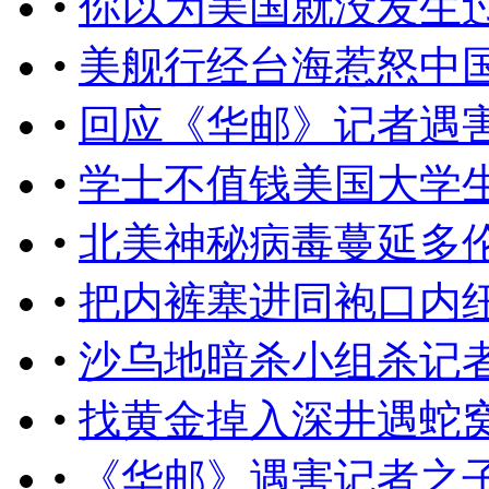
•
你以为美国就没发生
•
美舰行经台海惹怒中
•
回应​《华邮》记者遇
•
学士不值钱美国大学
•
北美神秘病毒蔓延多
•
把内裤塞进同袍口内
•
沙乌地暗杀小组杀记
•
找黄金掉入深井遇蛇
•
《华邮》遇害记者之