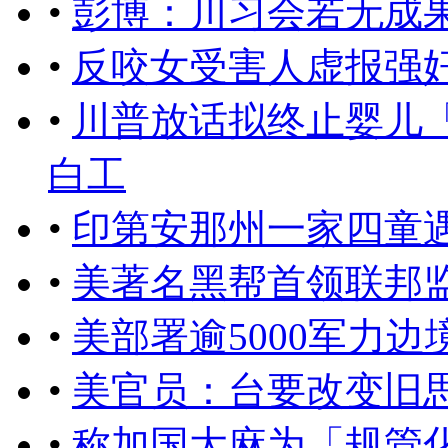
•
彭博：川习会若无成
•
反咬女受害人虚报强奸
•
川普放话拟终止婴儿
白工
•
印第安那州一家四童
•
美著名黑帮首领联邦
•
美部署逾5000军力
•
美官员：台要改变旧
•
称加国大麻为「规管