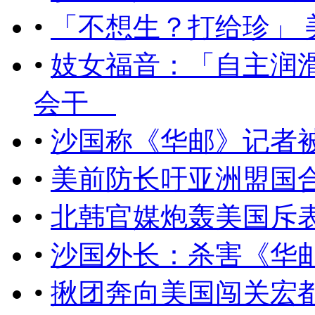
•
「不想生？打给珍」
•
妓女福音：「自主润
会干
•
沙国称《华邮》记者
•
美前防长吁亚洲盟国
•
北韩官媒炮轰美国斥
•
沙国外长：杀害《华
•
​揪团奔向美国闯关宏