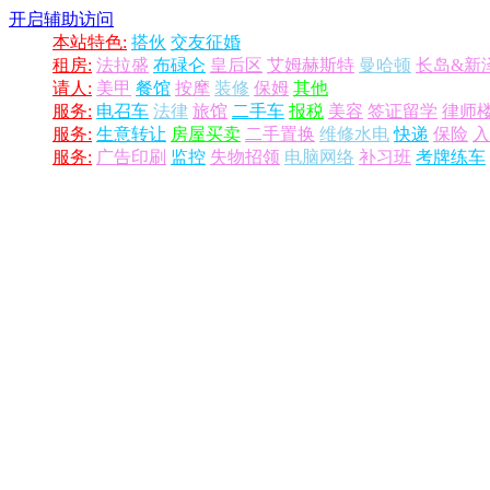
开启辅助访问
本站特色:
搭伙
交友征婚
租房:
法拉盛
布碌仑
皇后区
艾姆赫斯特
曼哈顿
长岛&新
请人:
美甲
餐馆
按摩
装修
保姆
其他
服务:
电召车
法律
旅馆
二手车
报税
美容
签证留学
律师
服务:
生意转让
房屋买卖
二手置换
维修水电
快递
保险
入
服务:
广告印刷
监控
失物招领
电脑网络
补习班
考牌练车