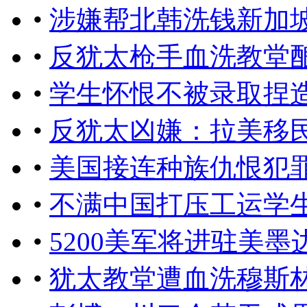
•
涉嫌帮北韩洗钱新加
•
反犹太枪手血洗教堂酿
•
学生怀恨不被录取捏
•
反犹太凶嫌：拉美移
•
美国接连种族仇恨犯
•
不满中国打压工运学
•
5200美军将进驻美
•
犹太教堂遭血洗穆斯