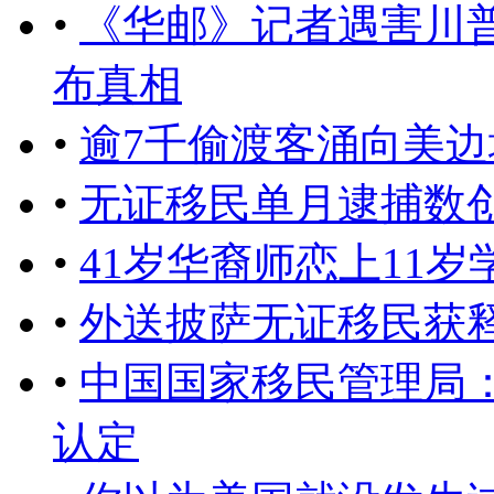
•
《华邮》记者遇害川
布真相
•
逾7千偷渡客涌向美
•
无证移民单月逮捕数
•
41岁华裔师恋上11岁
•
外送披萨无证移民获
•
中国国家移民管理局
认定