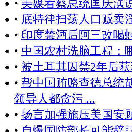
•
美媒看蔡总统国庆演
•
底特律扫荡人口贩卖淫
•
印度禁酒后阿三改喝
•
中国农村洗脑工程：
•
被土耳其囚禁2年后
•
帮中国贿赂查德总统
领导人都贪污 ...
•
扬言加强施压美国安
•
自爆国防部长可能辞