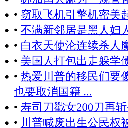
•
窃取飞机引擎机密美起
•
不满新邻居是黑人妇
•
白衣天使沦连续杀人
•
美国人打包出走躲学
•
热爱川普的移民们要
也要取消国籍 ...
•
​寿司刀戳女200刀
•
川普喊废出生公民权