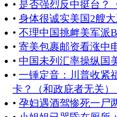
•
是否强烈反中挺台？
•
身体很诚实美国2艘
•
不理中国挑衅美军派B
•
寄美包裹邮资看涨中
•
中国未列汇率操纵国
•
一锤定音：川普收紧
卡？（和政庇者无关） ..
•
孕妇遇酒驾惨死一尸