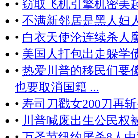
•
窃取飞机引擎机密美起
•
不满新邻居是黑人妇
•
白衣天使沦连续杀人
•
美国人打包出走躲学
•
热爱川普的移民们要
也要取消国籍 ...
•
​寿司刀戳女200刀
•
川普喊废出生公民权
•
万圣节纽约屠杀8人