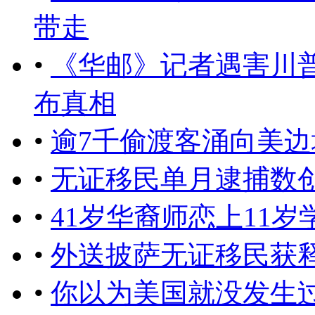
带走
•
《华邮》记者遇害川
布真相
•
逾7千偷渡客涌向美
•
无证移民单月逮捕数
•
41岁华裔师恋上11岁
•
外送披萨无证移民获
•
你以为美国就没发生