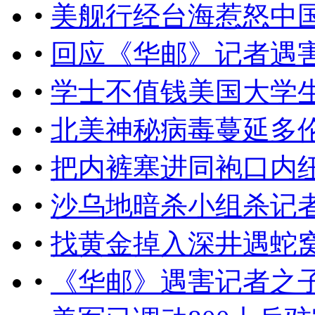
•
美舰行经台海惹怒中
•
回应​《华邮》记者遇
•
学士不值钱美国大学
•
北美神秘病毒蔓延多
•
把内裤塞进同袍口内
•
沙乌地暗杀小组杀记
•
找黄金掉入深井遇蛇
•
《华邮》遇害记者之