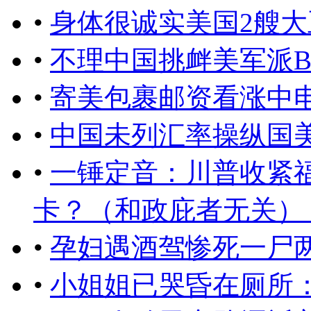
•
身体很诚实美国2艘
•
不理中国挑衅美军派B
•
寄美包裹邮资看涨中
•
中国未列汇率操纵国
•
一锤定音：川普收紧
卡？（和政庇者无关） ..
•
孕妇遇酒驾惨死一尸
•
小姐姐已哭昏在厕所