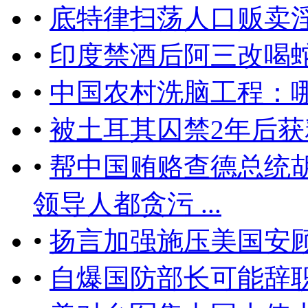
•
底特律扫荡人口贩卖淫
•
印度禁酒后阿三改喝
•
中国农村洗脑工程：
•
被土耳其囚禁2年后
•
帮中国贿赂查德总统
领导人都贪污 ...
•
扬言加强施压美国安
•
自爆国防部长可能辞