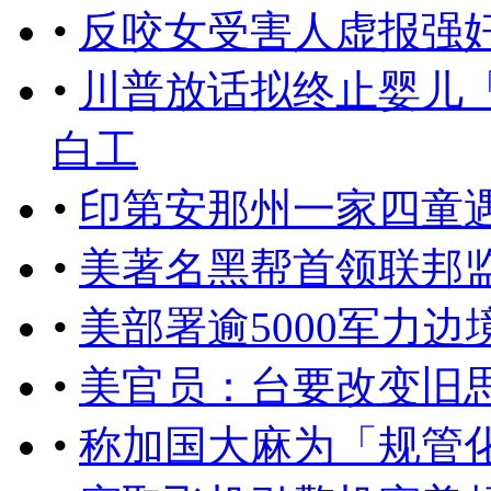
•
反咬女受害人虚报强奸
•
川普放话拟终止婴儿
白工
•
印第安那州一家四童
•
美著名黑帮首领联邦
•
美部署逾5000军力
•
美官员：台要改变旧
•
称加国大麻为「规管