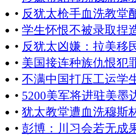
•
反犹太枪手血洗教堂酿
•
学生怀恨不被录取捏
•
反犹太凶嫌：拉美移
•
美国接连种族仇恨犯
•
不满中国打压工运学
•
5200美军将进驻美
•
犹太教堂遭血洗穆斯
•
彭博：川习会若无成