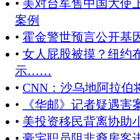
•
美对台军售中国大使
案例
•
霍金警世预言公开基
•
女人屁股被摸？纽约
示……
•
CNN：沙乌地阿拉伯
•
《华邮》记者疑遇害
•
美投资移民背离协助小
•
豪宅职员阻非裔房客