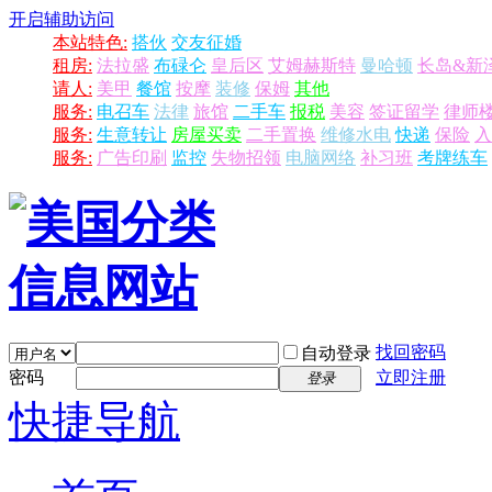
开启辅助访问
本站特色:
搭伙
交友征婚
租房:
法拉盛
布碌仑
皇后区
艾姆赫斯特
曼哈顿
长岛&新
请人:
美甲
餐馆
按摩
装修
保姆
其他
服务:
电召车
法律
旅馆
二手车
报税
美容
签证留学
律师
服务:
生意转让
房屋买卖
二手置换
维修水电
快递
保险
入
服务:
广告印刷
监控
失物招领
电脑网络
补习班
考牌练车
找回密码
自动登录
密码
立即注册
登录
快捷导航