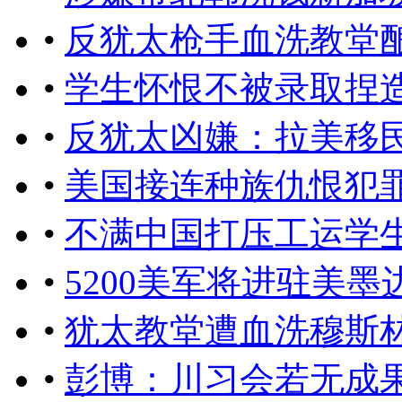
•
反犹太枪手血洗教堂酿
•
学生怀恨不被录取捏
•
反犹太凶嫌：拉美移
•
美国接连种族仇恨犯
•
不满中国打压工运学
•
5200美军将进驻美
•
犹太教堂遭血洗穆斯
•
彭博：川习会若无成