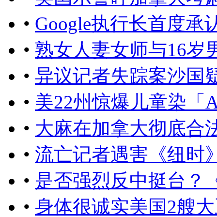
•
Google执行长首度
•
熟女人妻女师与16岁
•
异议记者失踪案沙国
•
美22州惊爆儿童染「
•
大麻在加拿大彻底合
•
流亡记者遇害《纽时
•
是否强烈反中挺台？
•
身体很诚实美国2艘