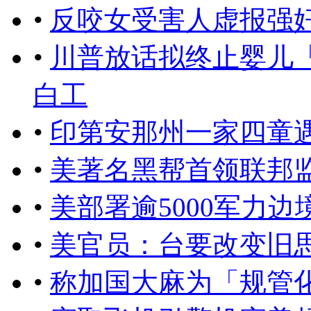
•
反咬女受害人虚报强奸
•
川普放话拟终止婴儿
白工
•
印第安那州一家四童
•
美著名黑帮首领联邦
•
美部署逾5000军力
•
美官员：台要改变旧
•
称加国大麻为「规管