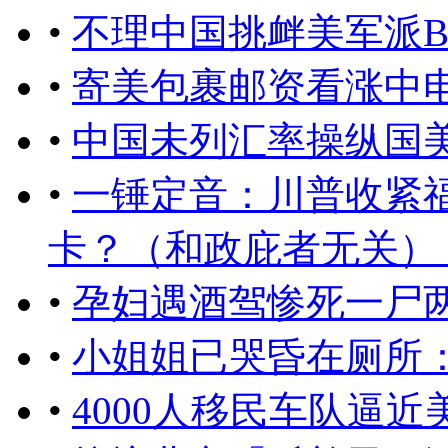
•
不理中国挑衅美军派B
•
寄美包裹邮资看涨中
•
中国未列汇率操纵国
•
一锤定音：川普收紧
卡？（和政庇者无关） ..
•
孕妇遇酒驾惨死一尸
•
小姐姐已哭昏在厕所
•
4000人移民车队逼近