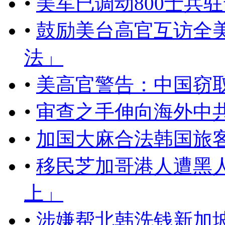
•
美军已调动800士兵
•
鼓励美台高官互访全
法」
•
美高官警告：中国窃
•
审查之手伸向海外中
•
加国大麻合法韩国旅
•
移民芝加哥港人遭黑
上」
•
涉嫌帮北韩洗钱新加