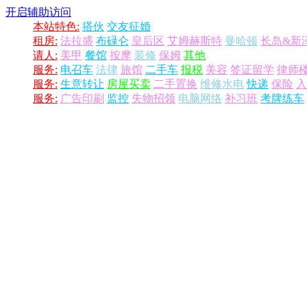
开启辅助访问
本站特色:
搭伙
交友征婚
租房:
法拉盛
布碌仑
皇后区
艾姆赫斯特
曼哈顿
长岛&新
请人:
美甲
餐馆
按摩
装修
保姆
其他
服务:
电召车
法律
旅馆
二手车
报税
美容
签证留学
律师
服务:
生意转让
房屋买卖
二手置换
维修水电
快递
保险
入
服务:
广告印刷
监控
失物招领
电脑网络
补习班
考牌练车