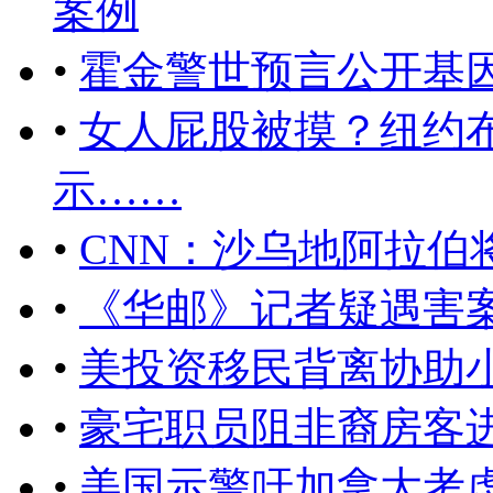
案例
•
霍金警世预言公开基
•
女人屁股被摸？纽约
示……
•
CNN：沙乌地阿拉伯
•
《华邮》记者疑遇害
•
美投资移民背离协助小
•
豪宅职员阻非裔房客
•
美国示警吁加拿大考