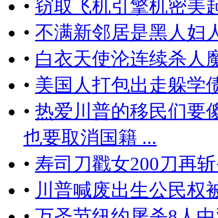
•
窃取飞机引擎机密美起
•
不满新邻居是黑人妇
•
白衣天使沦连续杀人
•
美国人打包出走躲学
•
热爱川普的移民们要
也要取消国籍 ...
•
​寿司刀戳女200刀
•
川普喊废出生公民权
•
万圣节纽约屠杀8人