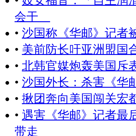
•
妓女福音：「自主润
会干
•
沙国称《华邮》记者
•
美前防长吁亚洲盟国
•
北韩官媒炮轰美国斥
•
沙国外长：杀害《华
•
​揪团奔向美国闯关宏
•
遇害《华邮》记者最
带走