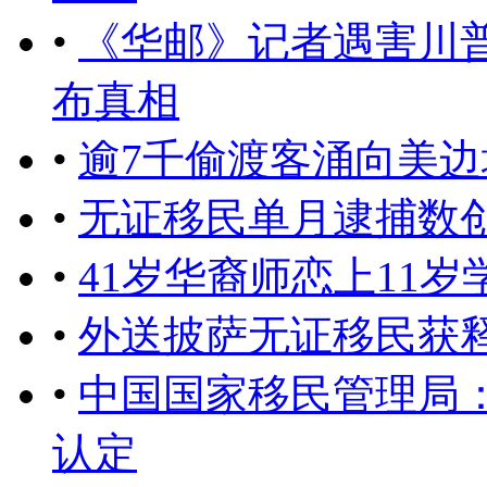
•
《华邮》记者遇害川
布真相
•
逾7千偷渡客涌向美
•
无证移民单月逮捕数
•
41岁华裔师恋上11岁
•
外送披萨无证移民获
•
中国国家移民管理局
认定