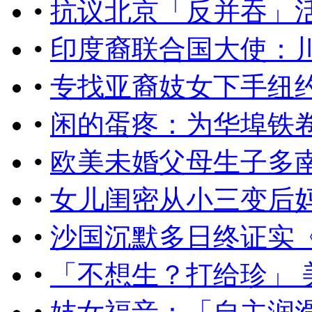
•
抗议北京「反并吞」
•
印度裔联合国大使：
•
专找亚裔妓女下手纽约
•
闲的蛋疼：为华埠铁
•
欧美未婚父母生子多
•
女儿闺密从小三变后妈
•
沙国沉默多日终证实
•
「不想生？打给珍」