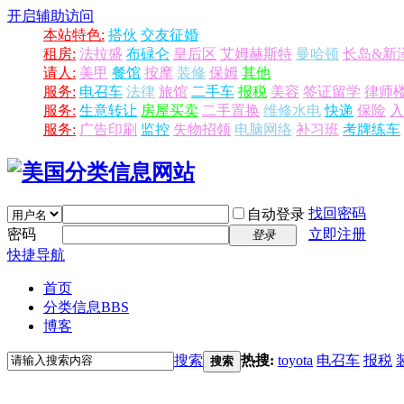
开启辅助访问
本站特色:
搭伙
交友征婚
租房:
法拉盛
布碌仑
皇后区
艾姆赫斯特
曼哈顿
长岛&新
请人:
美甲
餐馆
按摩
装修
保姆
其他
服务:
电召车
法律
旅馆
二手车
报税
美容
签证留学
律师
服务:
生意转让
房屋买卖
二手置换
维修水电
快递
保险
入
服务:
广告印刷
监控
失物招领
电脑网络
补习班
考牌练车
找回密码
自动登录
密码
立即注册
登录
快捷导航
首页
分类信息
BBS
博客
搜索
热搜:
toyota
电召车
报税
搜索