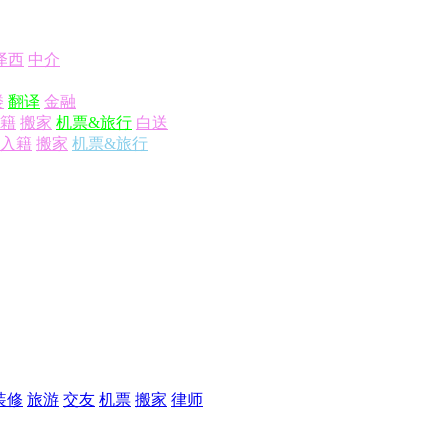
泽西
中介
楼
翻译
金融
籍
搬家
机票&旅行
白送
入籍
搬家
机票&旅行
装修
旅游
交友
机票
搬家
律师