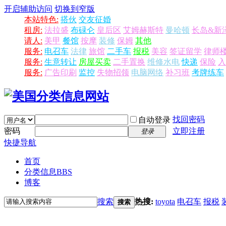
开启辅助访问
切换到窄版
本站特色:
搭伙
交友征婚
租房:
法拉盛
布碌仑
皇后区
艾姆赫斯特
曼哈顿
长岛&新
请人:
美甲
餐馆
按摩
装修
保姆
其他
服务:
电召车
法律
旅馆
二手车
报税
美容
签证留学
律师
服务:
生意转让
房屋买卖
二手置换
维修水电
快递
保险
入
服务:
广告印刷
监控
失物招领
电脑网络
补习班
考牌练车
找回密码
自动登录
密码
立即注册
登录
快捷导航
首页
分类信息
BBS
博客
搜索
热搜:
toyota
电召车
报税
搜索