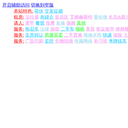
开启辅助访问
切换到窄版
本站特色:
搭伙
交友征婚
租房:
法拉盛
布碌仑
皇后区
艾姆赫斯特
曼哈顿
长岛&新
请人:
美甲
餐馆
按摩
装修
保姆
其他
服务:
电召车
法律
旅馆
二手车
报税
美容
签证留学
律师
服务:
生意转让
房屋买卖
二手置换
维修水电
快递
保险
入
服务:
广告印刷
监控
失物招领
电脑网络
补习班
考牌练车