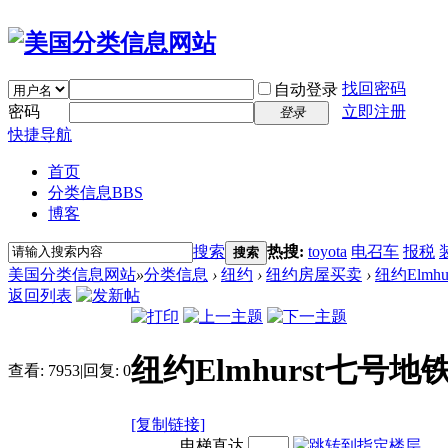
找回密码
自动登录
密码
立即注册
登录
快捷导航
首页
分类信息
BBS
博客
搜索
热搜:
toyota
电召车
报税
搜索
美国分类信息网站
»
分类信息
›
纽约
›
纽约房屋买卖
›
纽约Elmh
返回列表
纽约Elmhurst七号
查看:
7953
|
回复:
0
[复制链接]
电梯直达