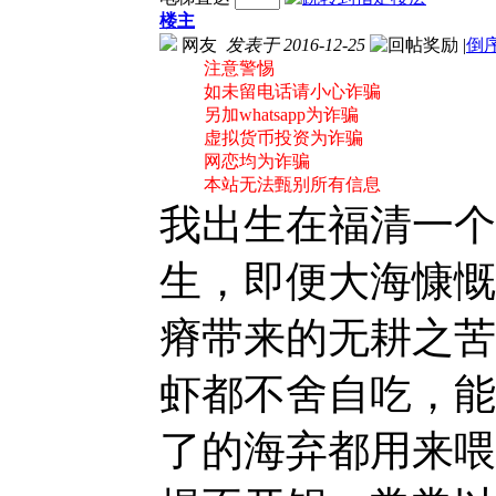
楼主
网友
发表于 2016-12-25
|
倒
注意警惕
如未留电话请小心诈骗
另加whatsapp为诈骗
虚拟货币投资为诈骗
网恋均为诈骗
本站无法甄别所有信息
我出生在福清一个
生，即便大海慷慨
瘠带来的无耕之苦
虾都不舍自吃，能
了的海弃都用来喂