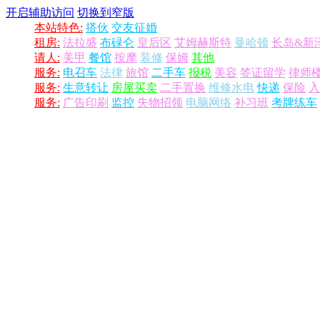
开启辅助访问
切换到窄版
本站特色:
搭伙
交友征婚
租房:
法拉盛
布碌仑
皇后区
艾姆赫斯特
曼哈顿
长岛&新
请人:
美甲
餐馆
按摩
装修
保姆
其他
服务:
电召车
法律
旅馆
二手车
报税
美容
签证留学
律师
服务:
生意转让
房屋买卖
二手置换
维修水电
快递
保险
入
服务:
广告印刷
监控
失物招领
电脑网络
补习班
考牌练车