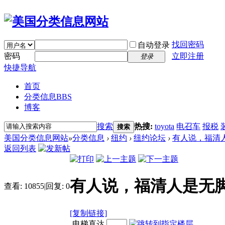
找回密码
自动登录
密码
立即注册
登录
快捷导航
首页
分类信息
BBS
博客
搜索
热搜:
toyota
电召车
报税
搜索
美国分类信息网站
»
分类信息
›
纽约
›
纽约论坛
›
有人说，福清
返回列表
有人说，福清人是无
查看:
10855
|
回复:
0
[复制链接]
电梯直达