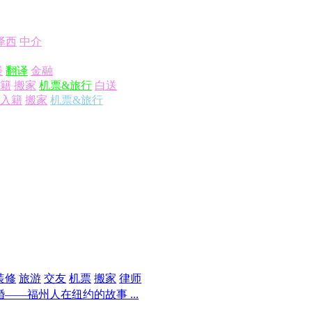
泽西
中介
楼
翻译
金融
籍
搬家
机票&旅行
白送
入籍
搬家
机票&旅行
装修
旅游
交友
机票
搬家
律师
——福州人在纽约的故事 ...