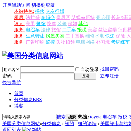
开启辅助访问
切换到窄版
本站特色:
搭伙
交友征婚
租房:
法拉盛
布碌仑
皇后区
艾姆赫斯特
曼哈顿
长岛&新
请人:
美甲
餐馆
按摩
装修
保姆
其他
服务:
电召车
法律
旅馆
二手车
报税
美容
签证留学
律师
服务:
生意转让
房屋买卖
二手置换
维修水电
快递
保险
入
服务:
广告印刷
监控
失物招领
电脑网络
补习班
考牌练车
找回密码
自动登录
密码
立即注册
登录
快捷导航
首页
分类信息
BBS
博客
搜索
热搜:
toyota
电召车
报税
搜索
美国分类信息网站
»
分类信息
›
纽约
›
纽约论坛
›
美国绿卡与结婚
返回列表