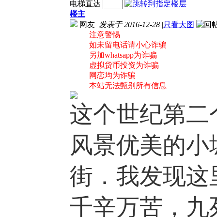
电梯直达
楼主
网友
发表于 2016-12-28
|
只看大图
注意警惕
如未留电话请小心诈骗
另加whatsapp为诈骗
虚拟货币投资为诈骗
网恋均为诈骗
本站无法甄别所有信息
这个世纪第二
风景优美的小
街．我发现这
千辛万苦，九