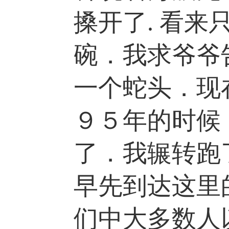
搡开了. 看
碗．我求爷爷
一个蛇头．现
９５年的时候
了．我辗转跑
早先到达这里
们中大多数人