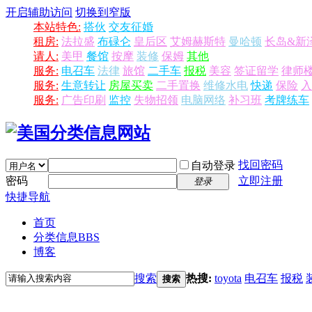
开启辅助访问
切换到窄版
本站特色:
搭伙
交友征婚
租房:
法拉盛
布碌仑
皇后区
艾姆赫斯特
曼哈顿
长岛&新
请人:
美甲
餐馆
按摩
装修
保姆
其他
服务:
电召车
法律
旅馆
二手车
报税
美容
签证留学
律师
服务:
生意转让
房屋买卖
二手置换
维修水电
快递
保险
入
服务:
广告印刷
监控
失物招领
电脑网络
补习班
考牌练车
找回密码
自动登录
密码
立即注册
登录
快捷导航
首页
分类信息
BBS
博客
搜索
热搜:
toyota
电召车
报税
搜索