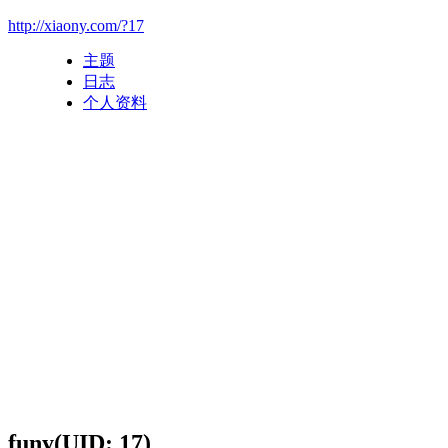
http://xiaony.com/?17
主题
日志
个人资料
funy
(UID: 17)