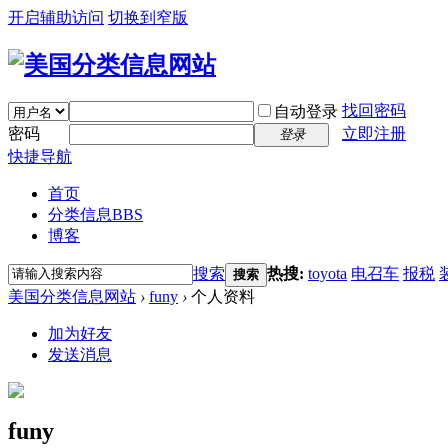
开启辅助访问
切换到窄版
找回密码
自动登录
密码
立即注册
登录
快捷导航
首页
分类信息
BBS
博客
搜索
热搜:
toyota
电召车
报税
搜索
美国分类信息网站
›
funy
›
个人资料
加为好友
发送消息
funy