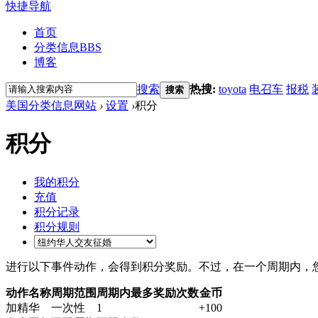
快捷导航
首页
分类信息
BBS
博客
搜索
热搜:
toyota
电召车
报税
搜索
美国分类信息网站
›
设置
›
积分
积分
我的积分
充值
积分记录
积分规则
进行以下事件动作，会得到积分奖励。不过，在一个周期内，
动作名称
周期范围
周期内最多奖励次数
金币
加精华
一次性
1
+100