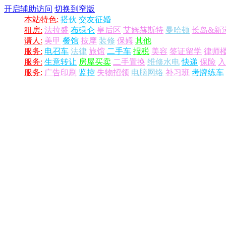
开启辅助访问
切换到窄版
本站特色:
搭伙
交友征婚
租房:
法拉盛
布碌仑
皇后区
艾姆赫斯特
曼哈顿
长岛&新
请人:
美甲
餐馆
按摩
装修
保姆
其他
服务:
电召车
法律
旅馆
二手车
报税
美容
签证留学
律师
服务:
生意转让
房屋买卖
二手置换
维修水电
快递
保险
入
服务:
广告印刷
监控
失物招领
电脑网络
补习班
考牌练车