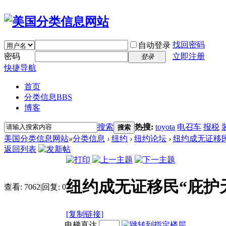
找回密码
自动登录
密码
立即注册
登录
快捷导航
首页
分类信息
BBS
博客
搜索
热搜:
toyota
电召车
报税
搜索
美国分类信息网站
»
分类信息
›
纽约
›
纽约论坛
›
纽约成无证移民
返回列表
纽约成无证移民“庇护
查看:
7062
|
回复:
0
[复制链接]
电梯直达