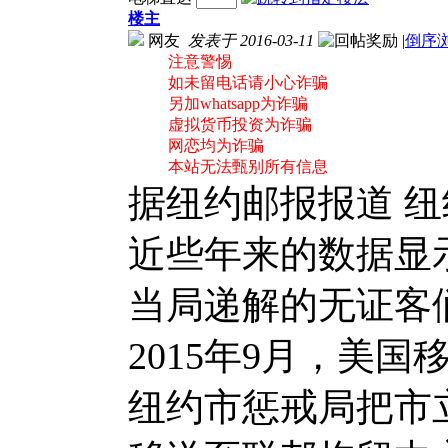
楼主
网友
发表于 2016-03-11
|
倒序
注意警惕
如未留电话请小心诈骗
另加whatsapp为诈骗
虚拟货币投资为诈骗
网恋均为诈骗
本站无法甄别所有信息
据纽约邮报报道 纽
近些年来的数据显
当局递解的无证客们
2015年9月，美
纽约市惩戒局把市立