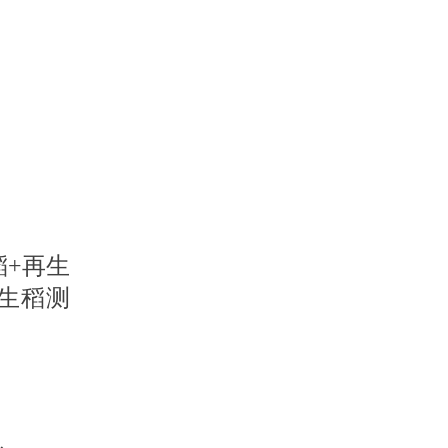
稻+再生
生稻测