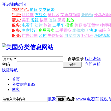
开启辅助访问
本站特色:
搭伙
交友征婚
租房:
法拉盛
布碌仑
皇后区
艾姆赫斯特
曼哈顿
长岛&新
请人:
美甲
餐馆
按摩
装修
保姆
其他
服务:
电召车
法律
旅馆
二手车
报税
美容
签证留学
律师
服务:
生意转让
房屋买卖
二手置换
维修水电
快递
保险
入
服务:
广告印刷
监控
失物招领
电脑网络
补习班
考牌练车
找回密码
自动登录
密码
立即注册
登录
快捷导航
首页
分类信息
BBS
博客
搜索
热搜:
toyota
电召车
报税
搜索