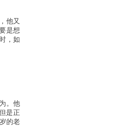
，他又
要是想
时，如
为。他
但是正
岁的老