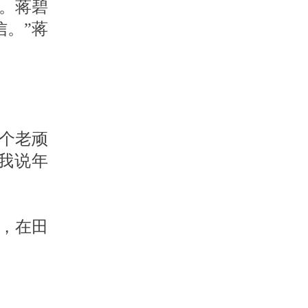
录。蒋碧
。”蒋
个老顽
我说年
来，在田