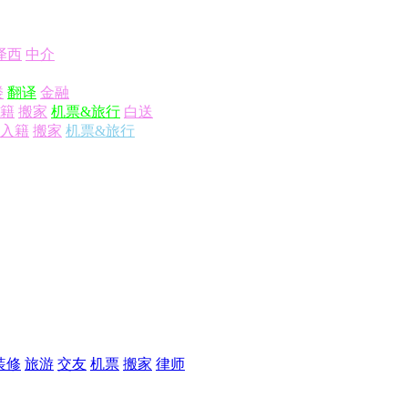
泽西
中介
楼
翻译
金融
籍
搬家
机票&旅行
白送
入籍
搬家
机票&旅行
装修
旅游
交友
机票
搬家
律师