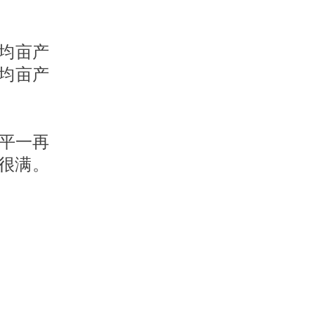
平均亩产
平均亩产
隆平一再
很满。