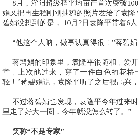
8月，灌阳超级稻平均亩产首次突破10
娟又把再生稻刚刚抽穗的照片发给了袁隆
碧娟没想到的是， 10月2日袁隆平带着
“他这个人呐，做事认真得很！”蒋碧
蒋碧娟的印象里，袁隆平很随和，爱开
童，上次他过来，穿了一件白色的花格
轻！”蒋碧娟说，袁隆平听了之后很高兴，
不过蒋碧娟也发现，袁隆平今年过来时身
里走了好大一圈，今年就没怎么转了。”
笑称“不是专家”