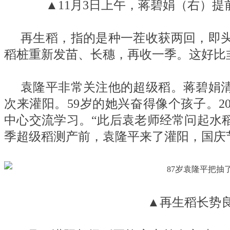
▲11月3日上午，蒋碧娟（右）
再生稻，指的是种一茬收获两回，即
稻桩重新发苗、长穗，再收一季。这好比
袁隆平非常关注他的超级稻。蒋碧娟清
次来灌阳。59岁的她兴奋得像个孩子。2
中心交流学习。“此后袁老师经常问起水
季超级稻测产前，袁隆平来了灌阳，国庆
▲再生稻长势