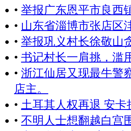
•
举报广东恩平市良西
•
山东省淄博市张店区
•
举报巩义村长徐敬山
•
书记村长一肩挑，滥用
•
浙江仙居又现最牛警
店主。
•
土耳其人权再退 安卡
•
不明人士想翻越白宫围