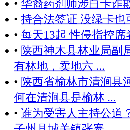
•
华裔药剂师涉白卡诈欺
•
持合法签证 没绿卡也
•
每天13起 性侵指控
•
陕西神木县林业局副局
有林地，卖地六 ...
•
陕西省榆林市清涧县
何在清涧县是榆林 ...
•
谁为受害人主持公道
子州县城关镇张寨 ...