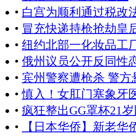
•
白宫为顺利通过税改
•
冒充快递持枪抢劫皇后
•
纽约北部一化妆品工厂
•
俄州议员公开反同性
•
宾州警察遭枪杀 警方
•
慎入！女肛门塞象牙医
•
疯狂整出GG罩杯21
•
【日本华侨】新老华