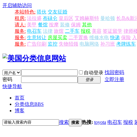
开启辅助访问
本站特色:
搭伙
交友征婚
租房:
法拉盛
布碌仑
皇后区
艾姆赫斯特
曼哈顿
长岛&新
请人:
美甲
餐馆
按摩
装修
保姆
其他
服务:
电召车
法律
旅馆
二手车
报税
美容
签证留学
律师
服务:
生意转让
房屋买卖
二手置换
维修水电
快递
保险
入
服务:
广告印刷
监控
失物招领
电脑网络
补习班
考牌练车
找回密码
自动登录
密码
立即注册
登录
快捷导航
首页
分类信息
BBS
博客
搜索
热搜:
toyota
电召车
报税
搜索