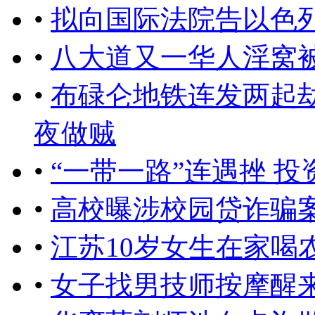
•
拟向国际法院告以色
•
八大道又一华人淫窝
•
布碌仑地铁连发两起劫
夜做贼
•
“一带一路”连遇挫 
•
高校曝涉校园贷诈骗
•
江苏10岁女生在家喝
•
女子找男技师按摩醒