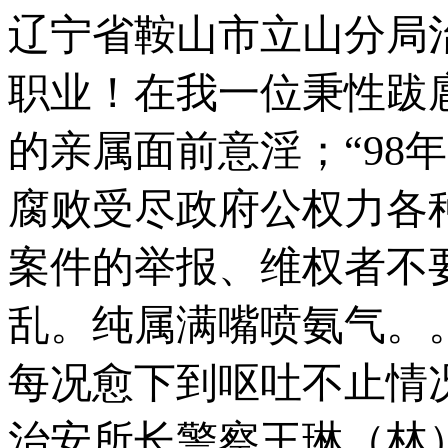
辽宁省鞍山市立山分局
职业！在我一位秉性跋
的亲属面前意淫；“98
腐败受尽政府公权力各
案件的举报、维权者不
乱。纯属满嘴喷氨气。。
每况愈下到呕吐不止情
治安所长警察王琳（林