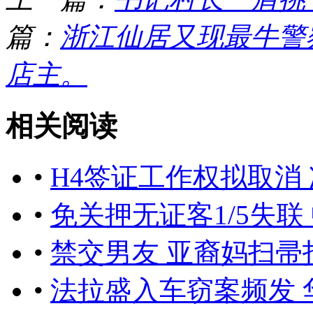
篇：
浙江仙居又现最牛警
店主。
相关阅读
•
H4签证工作权拟取消
•
免关押无证客1/5失联
•
禁交男友 亚裔妈扫帚
•
法拉盛入车窃案频发 