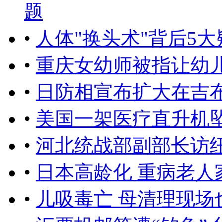
题
•
人体"换头术"背后5大疑问
•
重庆女幼师被指让幼
•
日防相宣布扩大在吉
•
美国一架医疗直升机坠
•
河北统战部副部长访纽
•
日本高龄化 重病老人
•
儿吸毒亡 母清理现场