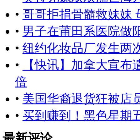
•
哥哥拒捐骨髓救妹妹 
•
男子在莆田系医院做
•
纽约化妆品厂发生两
•
【快讯】加拿大宣布遣
倍
•
美国华裔退货狂被店
•
买到赚到！黑色星期五 
最新评论