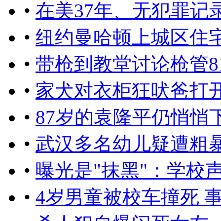
•
在美37年、无犯罪记
•
纽约曼哈顿上城区住
•
带枪到教堂讨论枪管8
•
家犬对衣柜狂吠爸打
•
87岁的袁隆平仍悄悄
•
武汉多名幼儿疑遭粗
•
曝光是"抹黑"：学校
•
4岁男童被校车撞死 