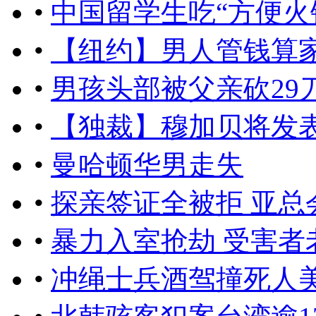
•
中国留学生吃“方便火
•
【纽约】男人管钱算
•
男孩头部被父亲砍29刀
•
【独裁】穆加贝将发
•
曼哈顿华男走失
•
探亲签证全被拒 亚总
•
暴力入室抢劫 受害者
•
冲绳士兵酒驾撞死人