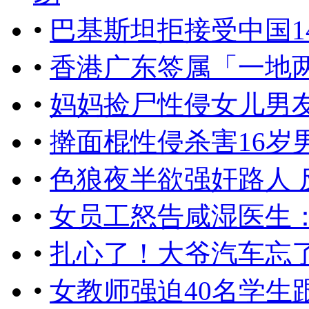
•
巴基斯坦拒接受中国1
•
香港广东签属「一地
•
妈妈捡尸性侵女儿男
•
​擀面棍性侵杀害16岁
•
色狼夜半欲强奸路人 
•
女员工怒告咸湿医生
•
扎心了！大爷汽车忘了停
•
女教师强迫40名学生