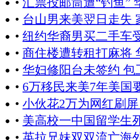
•
汇票投邮筒遭“钓鱼” 
•
台山男来美翌日走失 
•
纽约华裔男买二手车受
•
商住楼遭转租打麻将 
•
华妇修阳台未签约 包
•
6万移民来美7年美国
•
小伙花2万为网红刷屏
•
美高校一中国留学生
•
英拉兄妹双双流亡海