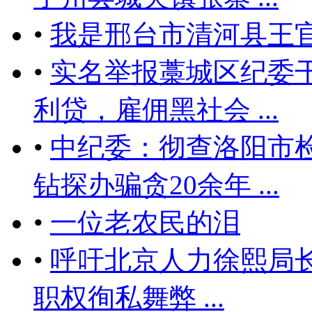
•
我是邢台市清河县王
•
实名举报藁城区纪委
利贷，雇佣黑社会 ...
•
中纪委：彻查洛阳市
钻探办骗贪20余年 ...
•
一位老农民的泪
•
呼吁北京人力徐熙局
职权徇私舞弊 ...