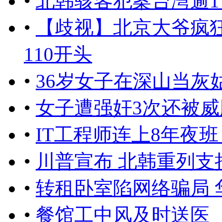
•
北韩骇客犯案台湾逾17
•
【歧视】北京大爷疯
110开头
•
36岁女子在深山当灰
•
女子遭强奸3次还被威
•
IT工程师连上8年夜
•
川普宣布 北韩重列支
•
转租卧室陷网络骗局 
•
餐馆工中风及时送医