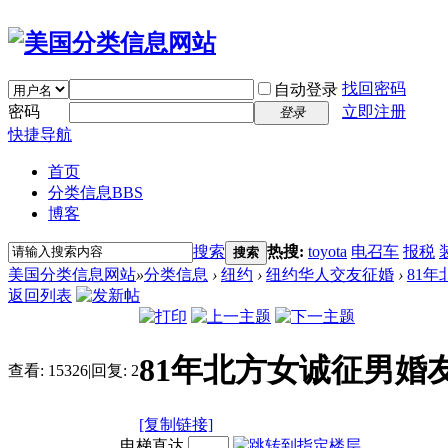
找回密码
自动登录
密码
立即注册
登录
快捷导航
首页
分类信息
BBS
博客
搜索
热搜:
toyota
电召车
报税
搜索
美国分类信息网站
»
分类信息
›
纽约
›
纽约华人交友征婚
›
81
返回列表
81年北方女诚征男婚
查看:
15326
|
回复:
2
[复制链接]
电梯直达