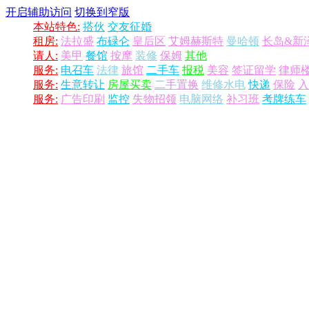
开启辅助访问
切换到窄版
本站特色:
搭伙
交友征婚
租房:
法拉盛
布碌仑
皇后区
艾姆赫斯特
曼哈顿
长岛&新
请人:
美甲
餐馆
按摩
装修
保姆
其他
服务:
电召车
法律
旅馆
二手车
报税
美容
签证留学
律师
服务:
生意转让
房屋买卖
二手置换
维修水电
快递
保险
入
服务:
广告印刷
监控
失物招领
电脑网络
补习班
考牌练车