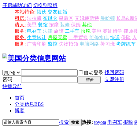
开启辅助访问
切换到窄版
本站特色:
搭伙
交友征婚
租房:
法拉盛
布碌仑
皇后区
艾姆赫斯特
曼哈顿
长岛&新
请人:
美甲
餐馆
按摩
装修
保姆
其他
服务:
电召车
法律
旅馆
二手车
报税
美容
签证留学
律师
服务:
生意转让
房屋买卖
二手置换
维修水电
快递
保险
入
服务:
广告印刷
监控
失物招领
电脑网络
补习班
考牌练车
找回密码
自动登录
密码
立即注册
登录
快捷导航
首页
分类信息
BBS
博客
搜索
热搜:
toyota
电召车
报税
搜索