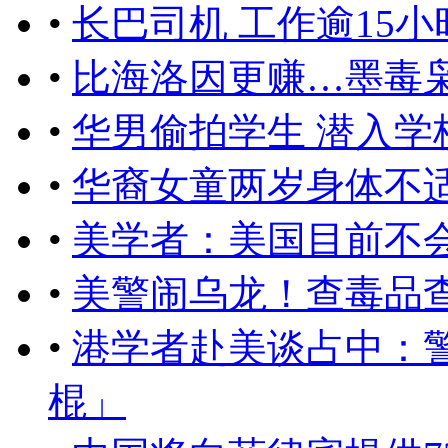
•
长巴司机 工作逾15
•
比海洛因更赚…墨毒
•
华男偷拍学生 潜入学
•
华裔女童两岁身体不适
•
美学者：美国目前不
•
美警闹乌龙！查毒品
•
港学者赴美谈占中：
棍」