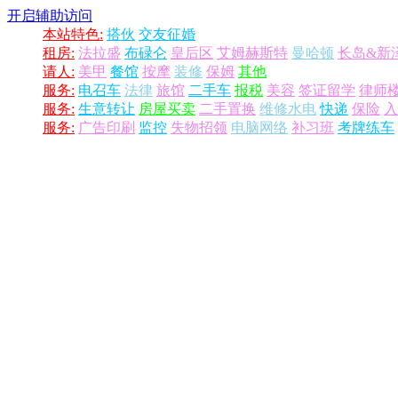
开启辅助访问
本站特色:
搭伙
交友征婚
租房:
法拉盛
布碌仑
皇后区
艾姆赫斯特
曼哈顿
长岛&新
请人:
美甲
餐馆
按摩
装修
保姆
其他
服务:
电召车
法律
旅馆
二手车
报税
美容
签证留学
律师
服务:
生意转让
房屋买卖
二手置换
维修水电
快递
保险
入
服务:
广告印刷
监控
失物招领
电脑网络
补习班
考牌练车