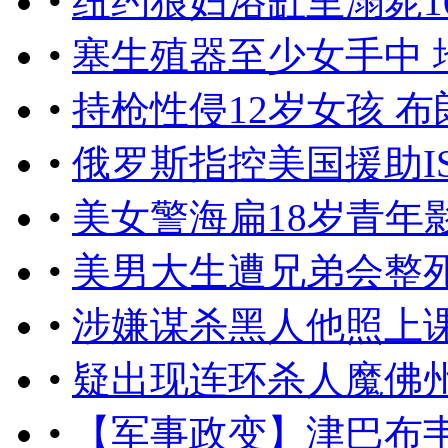
•
纽约狼妇浴缸里溺毙1
•
塞生殖器至少女手中 
•
持枪性侵12岁女孩 
•
俄罗斯指控美国援助I
•
美女警海扁18岁青年
•
美男大生遭兄弟会整
•
涉嫌谋杀黑人他照上
•
疑出现连环杀人魔佛
•
【军事政变】津巴布韦