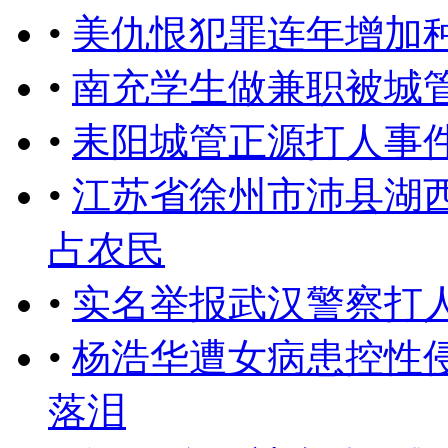
•
美仇恨犯罪连年增加
•
南充学生做兼职被城
•
耒阳城管正源打人事
•
江苏省徐州市沛县湖
占农民
•
实名举报武汉警察打
•
杨浩华遭女病患控性
落泪