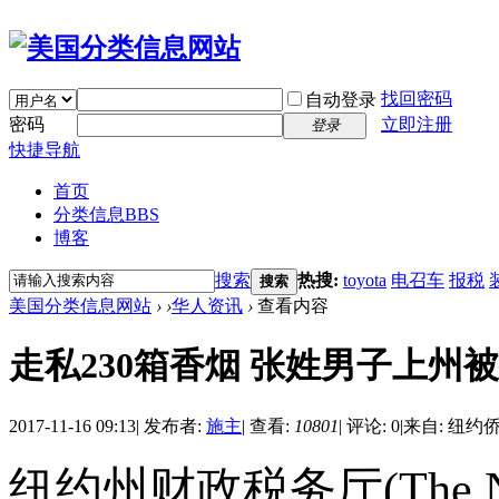
找回密码
自动登录
密码
立即注册
登录
快捷导航
首页
分类信息
BBS
博客
搜索
热搜:
toyota
电召车
报税
搜索
美国分类信息网站
›
›
华人资讯
›
查看内容
走私230箱香烟 张姓男子上州
2017-11-16 09:13
|
发布者:
施主
|
查看:
10801
|
评论: 0
|
来自: 纽约
纽约州财政税务厅(The New Y