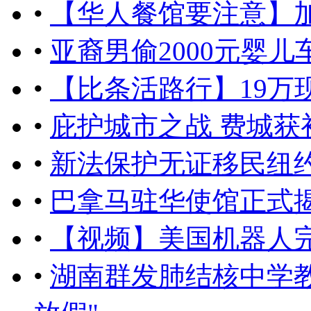
•
【华人餐馆要注意】加
•
亚裔男偷2000元婴儿
•
【比条活路行】19万
•
庇护城市之战 费城获
•
新法保护无证移民纽
•
巴拿马驻华使馆正式揭
•
【视频】美国机器人
•
湖南群发肺结核中学教