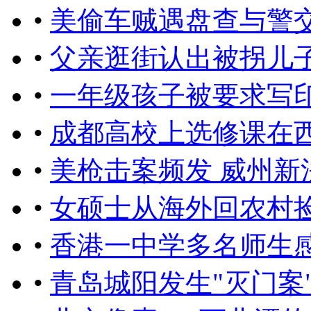
•
美偷车贼遇盘查与警
•
父亲逛街认出被拐儿子
•
一年级孩子被要求写
•
成都高校上选修课在
•
美枪击案频发 威州
•
女硕士从海外回农村
•
香港一中学多名师生
•
青岛城阳发生"灭门案