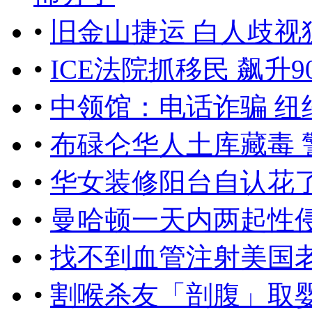
•
旧金山捷运 白人歧视
•
ICE法院抓移民 飙升9
•
中领馆：电话诈骗 纽
•
布碌仑华人土库藏毒 
•
华女装修阳台自认花
•
曼哈顿一天内两起性
•
找不到血管注射美国
•
割喉杀友「剖腹」取婴