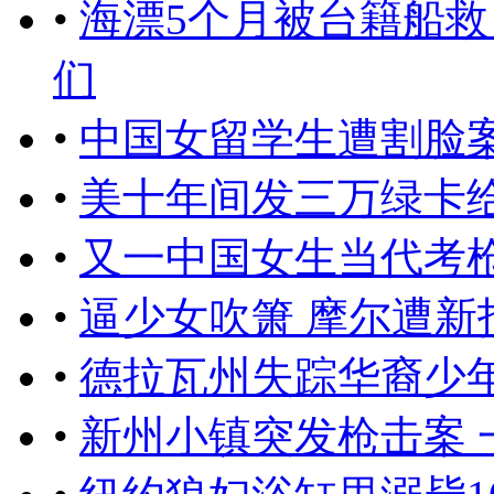
•
海漂5个月被台籍船救
们
•
中国女留学生遭割脸案
•
美十年间发三万绿卡
•
又一中国女生当代考
•
逼少女吹箫 摩尔遭新
•
德拉瓦州失踪华裔少
•
新州小镇突发枪击案 