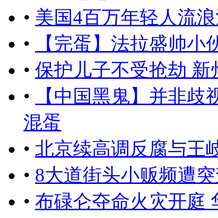
•
美国4百万年轻人流
•
【完蛋】法拉盛帅小
•
保护儿子不受抢劫 新
•
【中国黑鬼】并非歧
混蛋
•
北京续高调反腐与王岐
•
8大道街头小贩频遭突
•
布碌仑夺命火灾开庭 