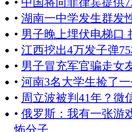
•
中国将向菲律宾提供7
•
湖南一中学发生群发性
•
男子晚上埋伏电梯口
•
江西挖出4万发子弹7
•
男子冒充军官骗走女友
•
河南3名大学生捡了一
•
周立波被判41年？微
•
俄罗斯：我有一张游
怖分子