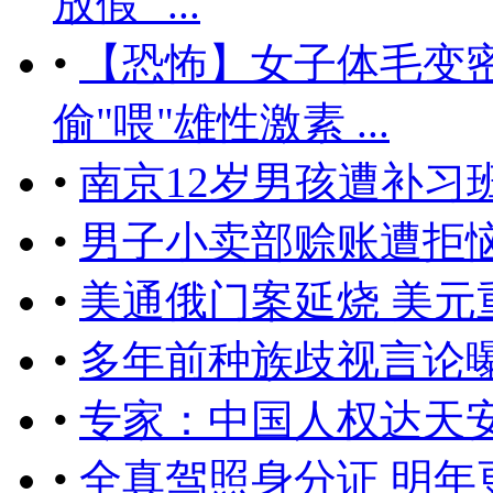
放假" ...
•
【恐怖】女子体毛变
偷"喂"雄性激素 ...
•
南京12岁男孩遭补习
•
男子小卖部赊账遭拒恼
•
美通俄门案延烧 美元
•
多年前种族歧视言论
•
专家：中国人权达天
•
全真驾照身分证 明年