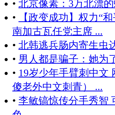
•
北京像素：3万北漂
•
【政变成功】权力“和平
南加古瓦任党主席 ...
•
北韩逃兵肠内寄生虫达
•
男人都是骗子：她为
•
19岁少年手臂刺中文
傻老外中文刺青） ...
•
李敏镐惊传分手秀智
色