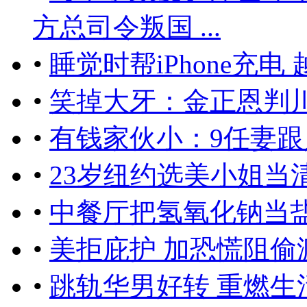
方总司令叛国 ...
•
睡觉时帮iPhone充
•
笑掉大牙：金正恩判
•
有钱家伙小：9任妻跟
•
23岁纽约选美小姐当清
•
中餐厅把氢氧化钠当盐
•
美拒庇护 加恐慌阻偷
•
跳轨华男好转 重燃生