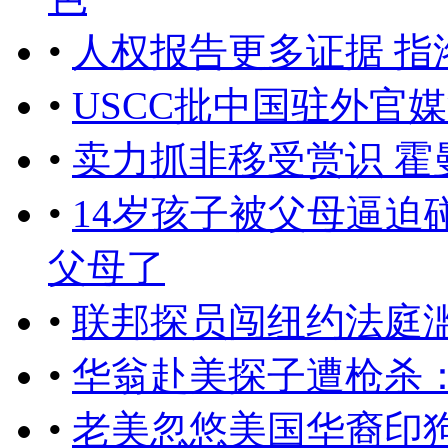
•
人权报告更多证据 指
•
USCC批中国驻外官
•
卖力抓非移受赏识 霍
•
14岁孩子被父母逼迫碰
父母了
•
联邦探员闯纽约法庭滥
•
华翁赴美探子遭枪杀：
•
老美忽悠美国华裔印