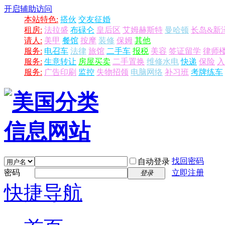
开启辅助访问
本站特色:
搭伙
交友征婚
租房:
法拉盛
布碌仑
皇后区
艾姆赫斯特
曼哈顿
长岛&新
请人:
美甲
餐馆
按摩
装修
保姆
其他
服务:
电召车
法律
旅馆
二手车
报税
美容
签证留学
律师
服务:
生意转让
房屋买卖
二手置换
维修水电
快递
保险
入
服务:
广告印刷
监控
失物招领
电脑网络
补习班
考牌练车
找回密码
自动登录
密码
立即注册
登录
快捷导航