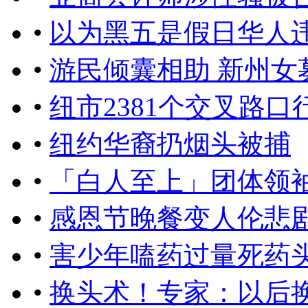
•
以为黑五是假日华人
•
游民倾囊相助 新州女
•
纽市2381个交叉路口
•
纽约华裔扔烟头被捕
•
「白人至上」团体领袖
•
感恩节晚餐变人伦悲
•
害少年嗑药过量死药
•
换头术！专家：以后