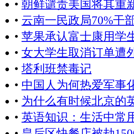
•
朝鲜谴责美国将其重
•
云南一民政局70%干
•
苹果承认富士康用学生组
•
女大学生取消订单遭
•
塔利班禁毒记
•
中国人为何热爱军事
•
为什么有时候北京的英文
•
英语知识：生活中常
•
皇后区快餐店被劫150