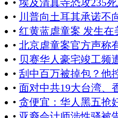
•
埃及清真寺恐攻235
•
川普向土耳其承诺不
•
红黄蓝虐童案 发生在
•
北京虐童案官方声称
•
贝赛华人豪宅竣工频
•
刮中百万被掉包？他
•
面对中共19大台湾、
•
贪便宜：华人黑五抢
•
亚裔会计师涉性骚被