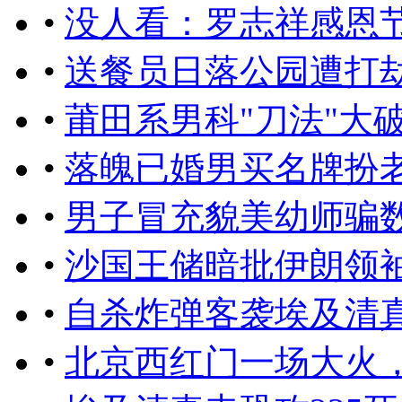
•
没人看：罗志祥感恩
•
送餐员日落公园遭打劫
•
莆田系男科"刀法"大
•
落魄已婚男买名牌扮老板
•
男子冒充貌美幼师骗
•
沙国王储暗批伊朗领
•
自杀炸弹客袭埃及清真寺
•
北京西红门一场大火