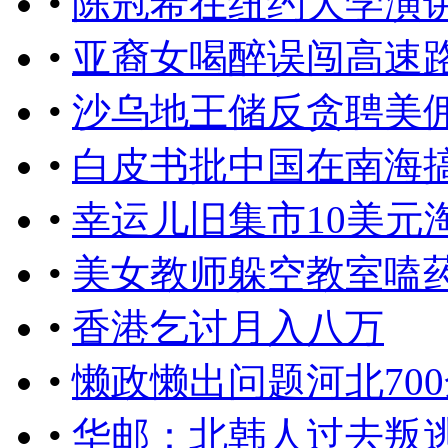
•
陈冠希在纽约大学演讲：i am
•
亚裔女喝醉误闯高速
•
沙乌地王储反贪聘美
•
白皮书批中国在南海
•
幸运儿旧集市10美元
•
美女教师躲空教室嗑
•
香港乞讨月入八万
•
懒政懒出问题河北70
•
华邮：北韩人过去叛