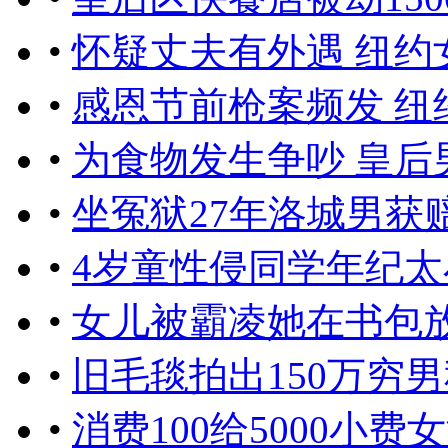
•
怀疑丈夫有外遇 纽
•
感恩节前枪案频发 纽
•
为食物发生争吵 皇后
•
坐冤狱27年洛城男获赔
•
4岁童性侵同学年纪太
•
女儿被霸凌她在书包
•
旧毛毯拍出150万穷
•
消费100给5000小费