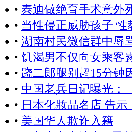
•
泰迪做绝育手术意外
•
当性侵正威胁孩子 
•
湖南村民微信群中辱
•
饥渴男不仅向女乘客露
•
跷二郎腿别超15分钟
•
中国老兵日记曝光：
•
日本化妝品名店 告示
•
美国华人欺诈入籍