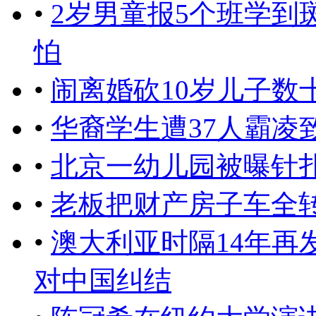
•
2岁男童报5个班学到
怕
•
闹离婚砍10岁儿子数
•
华裔学生遭37人霸凌
•
北京一幼儿园被曝针扎
•
老板把财产房子车全
•
澳大利亚时隔14年再
对中国纠结