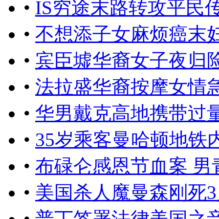
•
IS穷途末路转攻平民
•
不想添子女麻烦癌末
•
宾臣墟华裔女子夜归
•
法拉盛华裔按摩女情
•
华男戴克高地携带过
•
35岁乘客曼哈顿地铁
•
布碌仑感恩节血案 男
•
美国杀人魔曼森刚死
•
普丁签署法律美国之