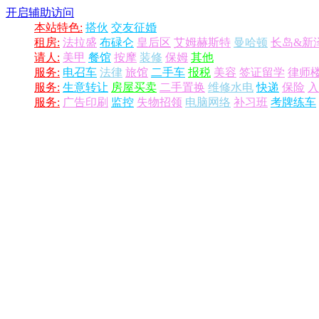
开启辅助访问
本站特色:
搭伙
交友征婚
租房:
法拉盛
布碌仑
皇后区
艾姆赫斯特
曼哈顿
长岛&新
请人:
美甲
餐馆
按摩
装修
保姆
其他
服务:
电召车
法律
旅馆
二手车
报税
美容
签证留学
律师
服务:
生意转让
房屋买卖
二手置换
维修水电
快递
保险
入
服务:
广告印刷
监控
失物招领
电脑网络
补习班
考牌练车