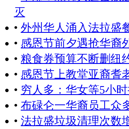
灭
•
外州华人涌入法拉盛
•
感恩节前夕遇抢华裔
•
粮食券预算不断删纽
•
感恩节上教堂亚裔耆
•
穷人多：华女等5小时
•
布碌仑一华裔员工众
•
法拉盛垃圾清理次数