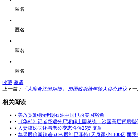
匿名
匿名
匿名
匿名
收藏
邀请
上一篇：
「大麻合法但别抽」 加国政府给年轻人良心建议
下一
相关阅读
•
美放宽8国购伊朗石油中国也盼美国豁免
•
《华邮》记者疑遭分尸溶解土国总统：沙国高层背后指
•
人妻搞姊夫还与老公变态性侵25婴孩童
•
苹果股价暴跌逾6.6% 股神巴菲特1天身家少1100亿,而我