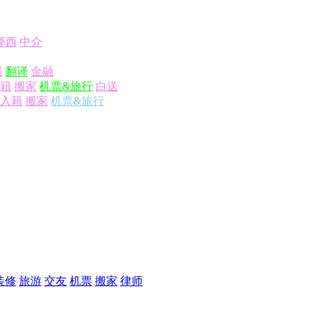
泽西
中介
楼
翻译
金融
籍
搬家
机票&旅行
白送
入籍
搬家
机票&旅行
装修
旅游
交友
机票
搬家
律师