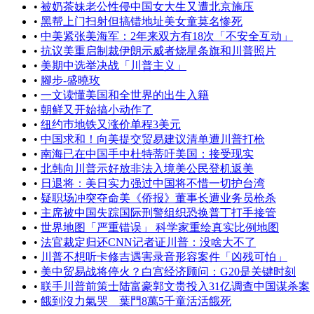
•
被奶茶妹老公性侵中国女大生又遭北京施压
•
黑帮上门扫射但搞错地址美女童莫名惨死
•
中美紧张美海军：2年来双方有18次「不安全互动」
•
抗议美重启制裁伊朗示威者烧星条旗和川普照片
•
美期中选举决战「川普主义」
•
腳步-盛曉玫
•
一文读懂美国和全世界的出生入籍
•
朝鲜又开始搞小动作了
•
纽约巿地铁又涨价单程3美元
•
中国求和！向美提交贸易建议清单遭川普打枪
•
南海已在中国手中杜特蒂吁美国：接受现实
•
北韩向川普示好放非法入境美公民登机返美
•
日退将：美日实力强过中国将不惜一切护台湾
•
​疑职场冲突夺命美《侨报》董事长遭业务员枪杀
•
主席被中国失踪国际刑警组织恐换普丁打手接管​
•
世界地图「严重错误」 科学家重绘真实比例地图
•
法官裁定归还CNN记者证川普：没啥大不了
•
川普不想听卡修吉遇害录音形容案件「凶残可怕」
•
美中贸易战将停火？白宫经济顾问：G20是关键时刻
•
联手川普前策士陆富豪郭文贵投入31亿调查中国谋杀案
•
餓到沒力氣哭 葉門8萬5千童活活餓死