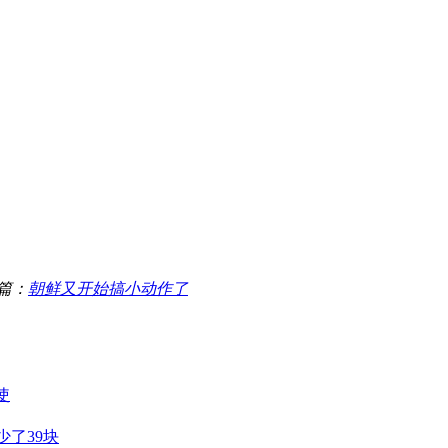
篇：
朝鲜又开始搞小动作了
使
少了39块