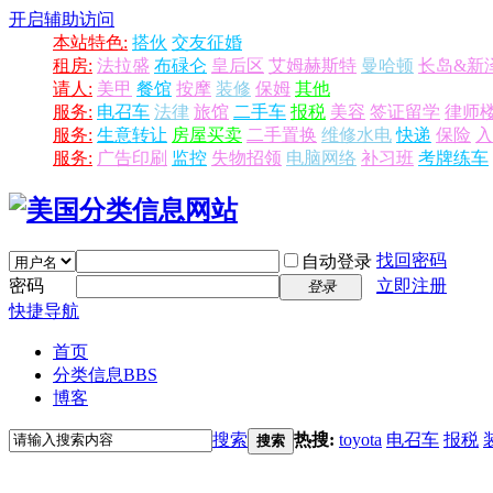
开启辅助访问
本站特色:
搭伙
交友征婚
租房:
法拉盛
布碌仑
皇后区
艾姆赫斯特
曼哈顿
长岛&新
请人:
美甲
餐馆
按摩
装修
保姆
其他
服务:
电召车
法律
旅馆
二手车
报税
美容
签证留学
律师
服务:
生意转让
房屋买卖
二手置换
维修水电
快递
保险
入
服务:
广告印刷
监控
失物招领
电脑网络
补习班
考牌练车
找回密码
自动登录
密码
立即注册
登录
快捷导航
首页
分类信息
BBS
博客
搜索
热搜:
toyota
电召车
报税
搜索