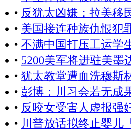
•
反犹太凶嫌：拉美移
•
美国接连种族仇恨犯
•
不满中国打压工运学
•
5200美军将进驻美
•
犹太教堂遭血洗穆斯
•
彭博：川习会若无成
•
反咬女受害人虚报强奸
•
川普放话拟终止婴儿