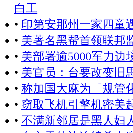
白工
•
印第安那州一家四童
•
美著名黑帮首领联邦
•
美部署逾5000军力
•
美官员：台要改变旧
•
称加国大麻为「规管
•
窃取飞机引擎机密美起
•
不满新邻居是黑人妇