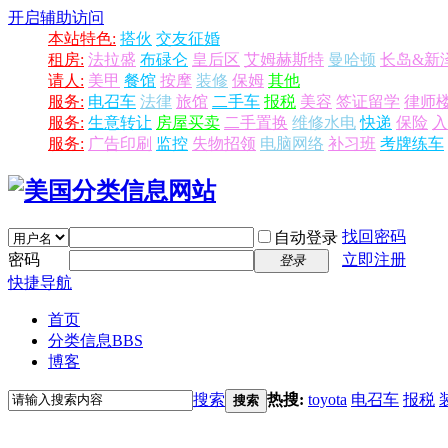
开启辅助访问
本站特色:
搭伙
交友征婚
租房:
法拉盛
布碌仑
皇后区
艾姆赫斯特
曼哈顿
长岛&新
请人:
美甲
餐馆
按摩
装修
保姆
其他
服务:
电召车
法律
旅馆
二手车
报税
美容
签证留学
律师
服务:
生意转让
房屋买卖
二手置换
维修水电
快递
保险
入
服务:
广告印刷
监控
失物招领
电脑网络
补习班
考牌练车
找回密码
自动登录
密码
立即注册
登录
快捷导航
首页
分类信息
BBS
博客
搜索
热搜:
toyota
电召车
报税
搜索