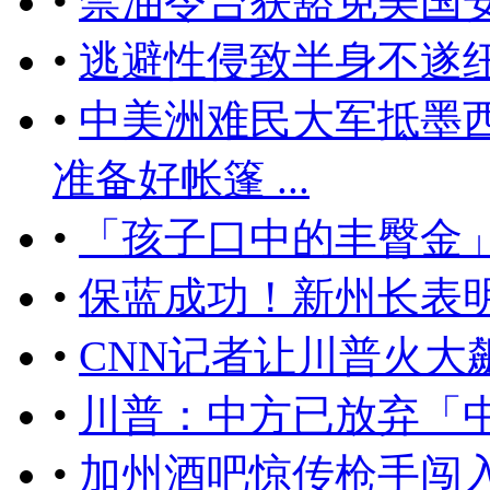
•
禁油令台获豁免美国
•
逃避性侵致半身不遂
•
中美洲难民大军抵墨
准备好帐篷 ...
•
「孩子口中的丰臀金」
•
保蓝成功！新州长表
•
CNN记者让川普火大
•
川普：中方已放弃「中
•
加州酒吧惊传枪手闯入