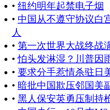
•
纽约明年起禁电子烟
•
中国从不遵守协议白
人
•
第一次世界大战终战满
•
怕头发淋湿？川普因
•
要求分手惹情杀驻日
•
暗批中国欺压邻国美
•
黑人保安英勇压制持