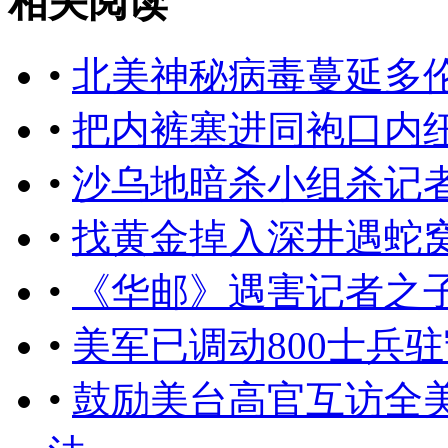
相关阅读
•
北美神秘病毒蔓延多
•
把内裤塞进同袍口内
•
沙乌地暗杀小组杀记
•
找黄金掉入深井遇蛇
•
《华邮》遇害记者之
•
美军已调动800士兵
•
鼓励美台高官互访全