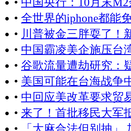
•
中国央行：10月末M2余
•
全世界的iphone都
•
川普被金三胖耍了！新
•
中国霸凌美企施压台
•
谷歌流量遭劫研究：
•
美国可能在台海战争
•
中回应美改革要求贸
•
来了！首批移民大军
•
「大麻合法但别抽」