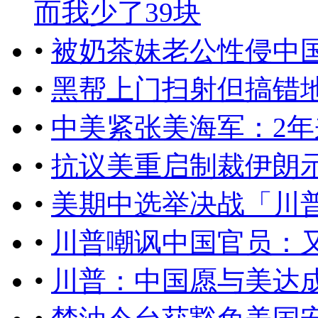
而我少了39块
•
被奶茶妹老公性侵中
•
黑帮上门扫射但搞错
•
中美紧张美海军：2年
•
抗议美重启制裁伊朗
•
美期中选举决战「川
•
川普嘲讽中国官员：
•
川普：中国愿与美达