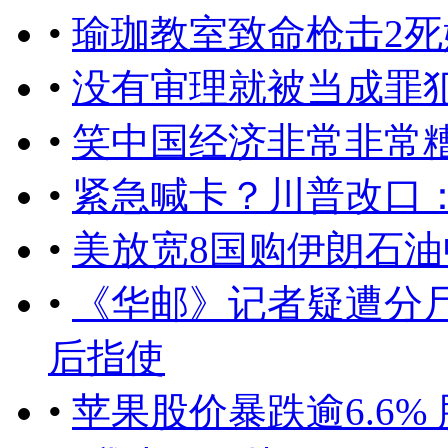
•
瑜珈教室致命枪击2
•
没有审理就被当成罪
•
笑中国经济非常非常
•
紧急喊卡？川普改口
•
美放宽8国购伊朗石
•
《华邮》记者疑遭分
后指使
•
苹果股价暴跌逾6.6% 