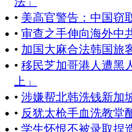
法」
•
美高官警告：中国窃
•
审查之手伸向海外中
•
加国大麻合法韩国旅
•
移民芝加哥港人遭黑
上」
•
涉嫌帮北韩洗钱新加
•
反犹太枪手血洗教堂酿
•
学生怀恨不被录取捏