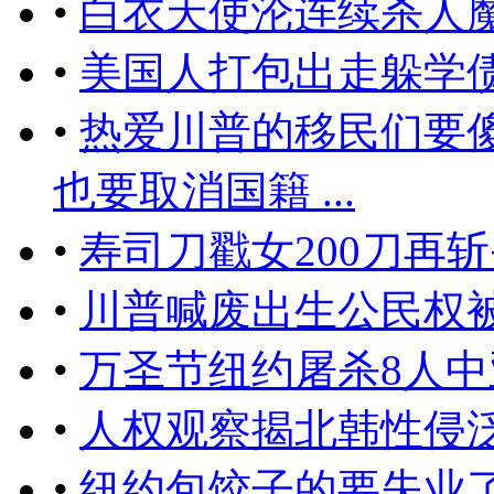
•
白衣天使沦连续杀人
•
美国人打包出走躲学
•
热爱川普的移民们要
也要取消国籍 ...
•
​寿司刀戳女200刀
•
川普喊废出生公民权
•
万圣节纽约屠杀8人
•
人权观察揭北韩性侵
•
纽约包饺子的要失业了