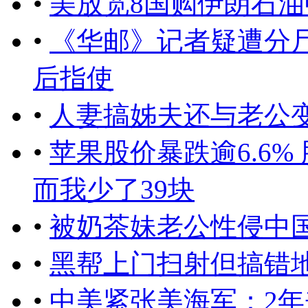
•
美放宽8国购伊朗石
•
《华邮》记者疑遭分
后指使
•
人妻搞姊夫还与老公变
•
苹果股价暴跌逾6.6% 
而我少了39块
•
被奶茶妹老公性侵中
•
黑帮上门扫射但搞错
•
中美紧张美海军：2年