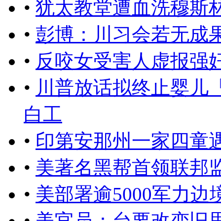
•
犹太教堂遭血洗穆斯
•
彭博：川习会若无成
•
反咬女受害人虚报强奸
•
川普放话拟终止婴儿
白工
•
印第安那州一家四童
•
美著名黑帮首领联邦
•
美部署逾5000军力
•
美官员：台要改变旧