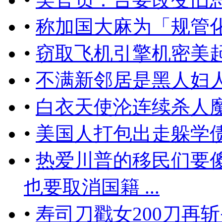
•
称加国大麻为「规管
•
窃取飞机引擎机密美起
•
不满新邻居是黑人妇
•
白衣天使沦连续杀人
•
美国人打包出走躲学
•
热爱川普的移民们要
也要取消国籍 ...
•
​寿司刀戳女200刀