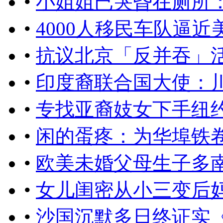
•
小姐姐已哭昏在厕所
•
4000人移民车队逼近
•
抗议北京「反并吞」
•
印度裔联合国大使：
•
专找亚裔妓女下手纽约
•
闲的蛋疼：为华埠铁
•
欧美未婚父母生子多
•
女儿闺密从小三变后妈
•
沙国沉默多日终证实