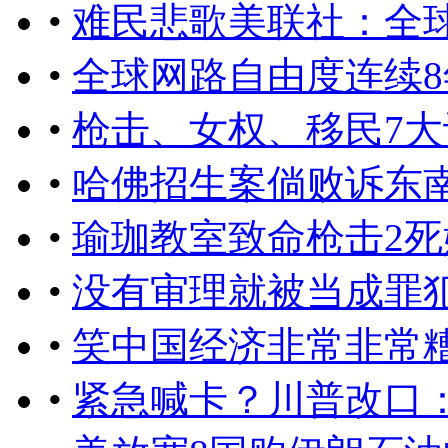
•
难民悲歌美联社：全
•
全球网路自由度连续
•
枪击、女权、移民7
•
哈佛招生案倘败诉东
•
瑜珈教室致命枪击2
•
没有审理就被当成罪
•
笑中国经济非常非常
•
紧急喊卡？川普改口