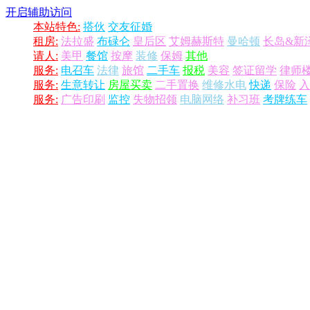
开启辅助访问
本站特色:
搭伙
交友征婚
租房:
法拉盛
布碌仑
皇后区
艾姆赫斯特
曼哈顿
长岛&新
请人:
美甲
餐馆
按摩
装修
保姆
其他
服务:
电召车
法律
旅馆
二手车
报税
美容
签证留学
律师
服务:
生意转让
房屋买卖
二手置换
维修水电
快递
保险
入
服务:
广告印刷
监控
失物招领
电脑网络
补习班
考牌练车