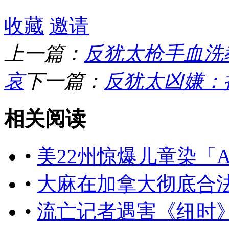
收藏
邀请
上一篇：
反犹太枪手血洗
哀
下一篇：
反犹太凶嫌：
相关阅读
•
美22州惊爆儿童染「
•
大麻在加拿大彻底合
•
流亡记者遇害《纽时