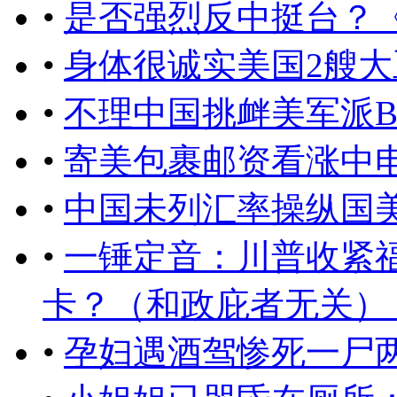
•
是否强烈反中挺台？
•
身体很诚实美国2艘
•
不理中国挑衅美军派B
•
寄美包裹邮资看涨中
•
中国未列汇率操纵国
•
一锤定音：川普收紧
卡？（和政庇者无关） ..
•
孕妇遇酒驾惨死一尸