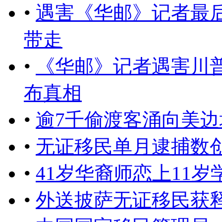
•
遇害《华邮》记者最
带走
•
《华邮》记者遇害川
布真相
•
逾7千偷渡客涌向美
•
无证移民单月逮捕数
•
41岁华裔师恋上11岁
•
外送披萨无证移民获