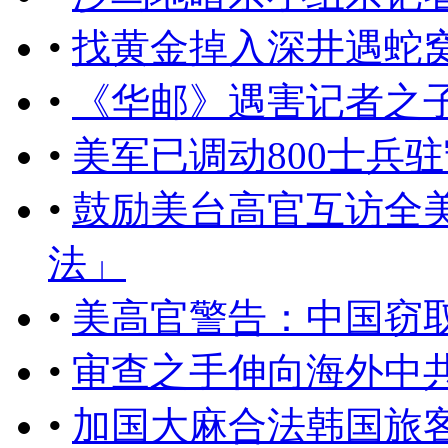
•
找黄金掉入深井遇蛇
•
《华邮》遇害记者之
•
美军已调动800士兵
•
鼓励美台高官互访全
法」
•
美高官警告：中国窃
•
审查之手伸向海外中
•
加国大麻合法韩国旅