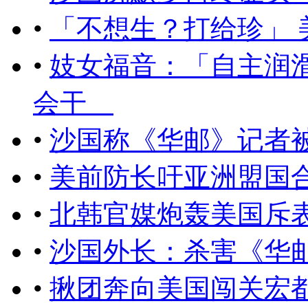
•
「不想生？打给珍」
•
妓女福音：「自主润
会干
•
沙国称《华邮》记者
•
美前防长吁亚洲盟国
•
北韩官媒炮轰美国斥
•
沙国外长：杀害《华
•
​揪团奔向美国闯关宏