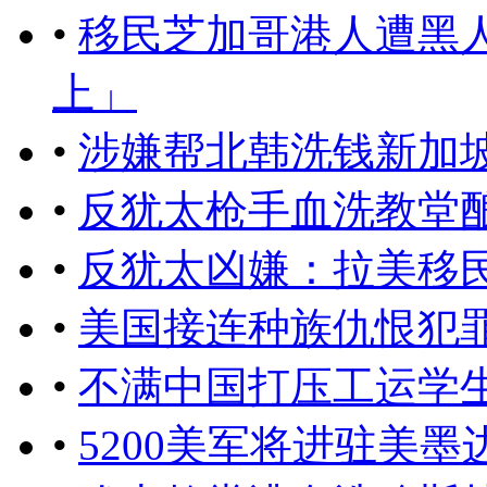
•
移民芝加哥港人遭黑
上」
•
涉嫌帮北韩洗钱新加
•
反犹太枪手血洗教堂酿
•
反犹太凶嫌：拉美移
•
美国接连种族仇恨犯
•
不满中国打压工运学
•
5200美军将进驻美