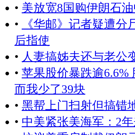
•
美放宽8国购伊朗石
•
《华邮》记者疑遭分
后指使
•
人妻搞姊夫还与老公变
•
苹果股价暴跌逾6.6% 
而我少了39块
•
黑帮上门扫射但搞错
•
中美紧张美海军：2年