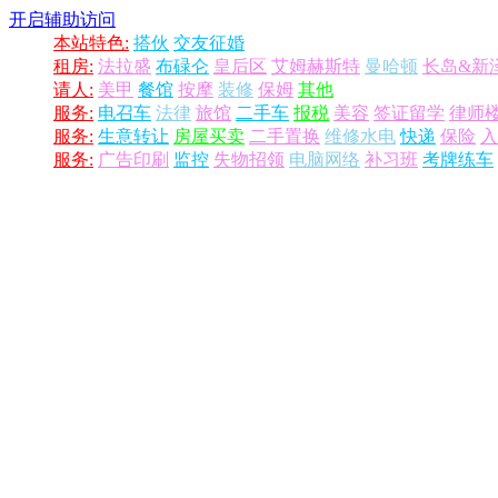
开启辅助访问
本站特色:
搭伙
交友征婚
租房:
法拉盛
布碌仑
皇后区
艾姆赫斯特
曼哈顿
长岛&新
请人:
美甲
餐馆
按摩
装修
保姆
其他
服务:
电召车
法律
旅馆
二手车
报税
美容
签证留学
律师
服务:
生意转让
房屋买卖
二手置换
维修水电
快递
保险
入
服务:
广告印刷
监控
失物招领
电脑网络
补习班
考牌练车