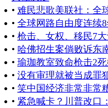
•
难民悲歌美联社：全
•
全球网路自由度连续
•
枪击、女权、移民7
•
哈佛招生案倘败诉东
•
瑜珈教室致命枪击2
•
没有审理就被当成罪
•
笑中国经济非常非常
•
紧急喊卡？川普改口