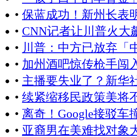
•
保蓝成功！新州长表
•
CNN记者让川普火大
•
川普：中方已放弃「中
•
加州酒吧惊传枪手闯入
•
主播要失业了？新华社
•
续紧缩移民政策美将
•
离奇！Google接驳
•
亚裔男在美难找对象