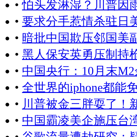
•
怕头发淋湿？川普因
•
要求分手惹情杀驻日
•
暗批中国欺压邻国美
•
黑人保安英勇压制持
•
中国央行：10月末M2余
•
全世界的iphone都
•
川普被金三胖耍了！新
•
中国霸凌美企施压台
•
谷歌流量遭劫研究：