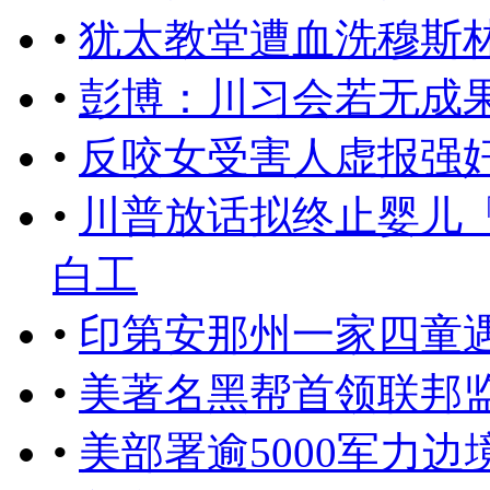
•
犹太教堂遭血洗穆斯
•
彭博：川习会若无成
•
反咬女受害人虚报强奸
•
川普放话拟终止婴儿
白工
•
印第安那州一家四童
•
美著名黑帮首领联邦
•
美部署逾5000军力