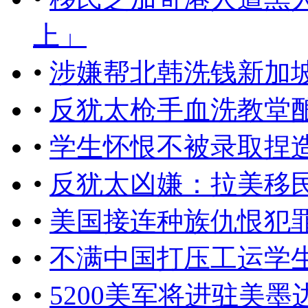
上」
•
涉嫌帮北韩洗钱新加
•
反犹太枪手血洗教堂酿
•
学生怀恨不被录取捏
•
反犹太凶嫌：拉美移
•
美国接连种族仇恨犯
•
不满中国打压工运学
•
5200美军将进驻美