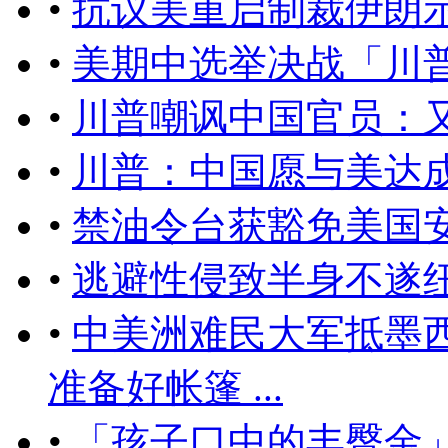
•
抗议美重启制裁伊朗
•
美期中选举决战「川
•
川普嘲讽中国官员：
•
川普：中国愿与美达
•
禁油令台获豁免美国
•
逃避性侵致半身不遂
•
中美洲难民大军抵墨
准备好帐篷 ...
•
「孩子口中的丰臀金」