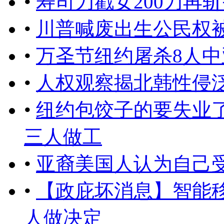
•
​寿司刀戳女200刀
•
川普喊废出生公民权
•
万圣节纽约屠杀8人
•
人权观察揭北韩性侵
•
纽约包饺子的要失业了
三人做工
•
亚裔美国人认为自己
•
【政庇坏消息】智能
人做决定