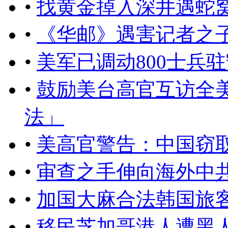
•
找黄金掉入深井遇蛇
•
《华邮》遇害记者之
•
美军已调动800士兵
•
鼓励美台高官互访全
法」
•
美高官警告：中国窃
•
审查之手伸向海外中
•
加国大麻合法韩国旅
•
移民芝加哥港人遭黑