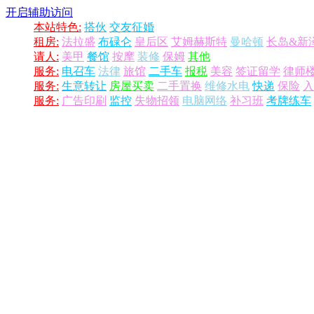
开启辅助访问
本站特色:
搭伙
交友征婚
租房:
法拉盛
布碌仑
皇后区
艾姆赫斯特
曼哈顿
长岛&新
请人:
美甲
餐馆
按摩
装修
保姆
其他
服务:
电召车
法律
旅馆
二手车
报税
美容
签证留学
律师
服务:
生意转让
房屋买卖
二手置换
维修水电
快递
保险
入
服务:
广告印刷
监控
失物招领
电脑网络
补习班
考牌练车