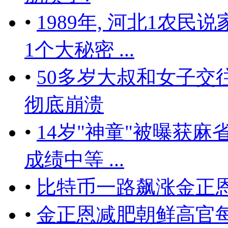
•
1989年, 河北1农民
1个大秘密 ...
•
50多岁大叔和女子交
彻底崩溃
•
14岁"神童"被曝获麻
成绩中等 ...
•
比特币一路飙涨金正
•
金正恩减肥朝鲜高官