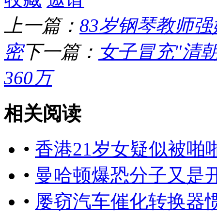
上一篇：
83岁钢琴教师强
密
下一篇：
女子冒充"清
360万
相关阅读
•
香港21岁女疑似被啪
•
曼哈顿爆恐分子又是
•
屡窃汽车催化转换器