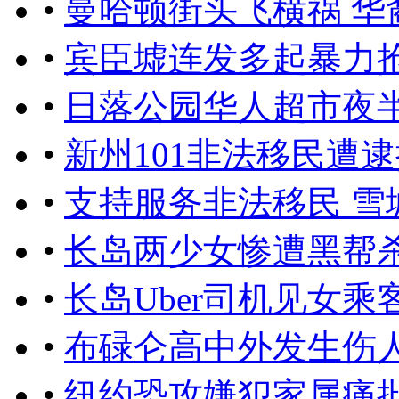
•
曼哈顿街头飞横祸 
•
宾臣墟连发多起暴力抢
•
日落公园华人超市夜
•
新州101非法移民遭逮
•
支持服务非法移民 雪
•
长岛两少女惨遭黑帮杀
•
长岛Uber司机见女
•
布碌仑高中外发生伤人
•
纽约恐攻嫌犯家属痛