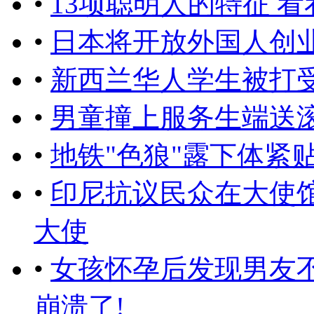
•
13项聪明人的特征 
•
日本将开放外国人创
•
新西兰华人学生被打
•
男童撞上服务生端送滚
•
地铁"色狼"露下体紧
•
印尼抗议民众在大使
大使
•
女孩怀孕后发现男友不
崩溃了!