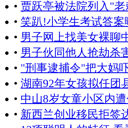
•
贾跃亭被法院列入"老
•
笑趴!小学生考试答案
•
男子网上找美女裸聊中
•
男子伙同他人抢劫杀
•
"刑事逮捕令"把大妈吓懵
•
湖南92年女孩拟任团
•
中山8岁女童小区内遭
•
新西兰创业移民拒签达