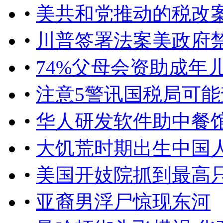
•
美共和党推动的税改
•
川普签署法案美政府
•
74%父母会资助成年
•
注意5警讯国税局可能
•
华人研发软件助中餐
•
大饥荒时期出生中国
•
美国开妓院抓到最高只
•
亚裔男浮尸惊现东河