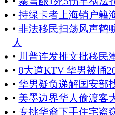
•
暴雪酿1死5伤车祸法
•
持绿卡者上海销户籍
•
非法移民扫荡风声鹤
人
•
川普连发推文批移民潮
•
8大道KTV 华男被捅2
•
华男疑负递解国安部
•
美墨边界华人偷渡客
•
专挑华裔下手住宅盗窃