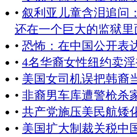
•
叙利亚儿童含泪追问
还在一个巨大的监狱里面，
•
恐怖：在中国公开表
•
4名华裔女性纽约卖淫
•
美国女司机误把韩裔
•
非裔男车库遭警枪杀
•
共产党施压美民航矮
•
美国扩大制裁关税中