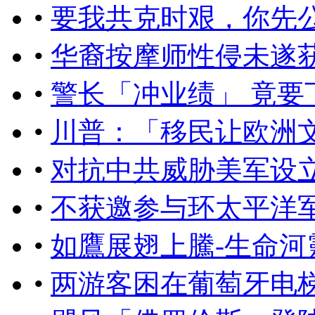
•
要我共克时艰，你先
•
华裔按摩师性侵未遂获
•
警长「冲业绩」 竟要
•
川普：「移民让欧洲
•
对抗中共威胁美军设
•
不获邀参与环太平洋
•
如鷹展翅上騰-生命河
•
​两游客困在葡萄牙电