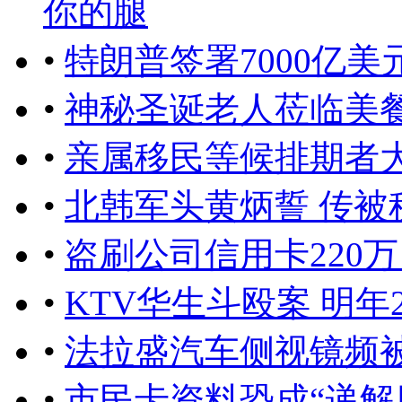
你的腿
•
特朗普签署7000亿
•
神秘圣诞老人莅临美餐馆
•
亲属移民等候排期者大
•
北韩军头黄炳誓 传被
•
盗刷公司信用卡220万
•
KTV华生斗殴案 明年
•
法拉盛汽车侧视镜频被
•
市民卡资料恐成“递解