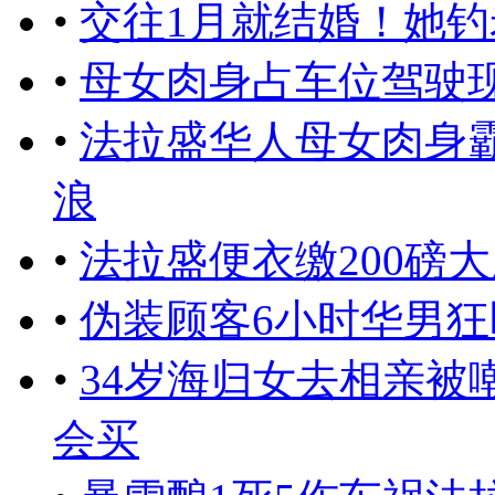
•
交往1月就结婚！她
•
母女肉身占车位驾驶
•
法拉盛华人母女肉身
浪
•
法拉盛便衣缴200磅
•
伪装顾客6小时华男
•
34岁海归女去相亲被
会买