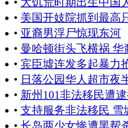
•
大饥荒时期出生中国
•
美国开妓院抓到最高只
•
亚裔男浮尸惊现东河
•
曼哈顿街头飞横祸 
•
宾臣墟连发多起暴力抢
•
日落公园华人超市夜
•
新州101非法移民遭逮
•
支持服务非法移民 雪
•
长岛两少女惨遭黑帮杀