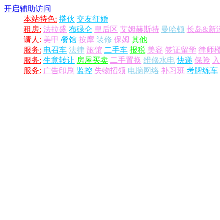
开启辅助访问
本站特色:
搭伙
交友征婚
租房:
法拉盛
布碌仑
皇后区
艾姆赫斯特
曼哈顿
长岛&新
请人:
美甲
餐馆
按摩
装修
保姆
其他
服务:
电召车
法律
旅馆
二手车
报税
美容
签证留学
律师
服务:
生意转让
房屋买卖
二手置换
维修水电
快递
保险
入
服务:
广告印刷
监控
失物招领
电脑网络
补习班
考牌练车