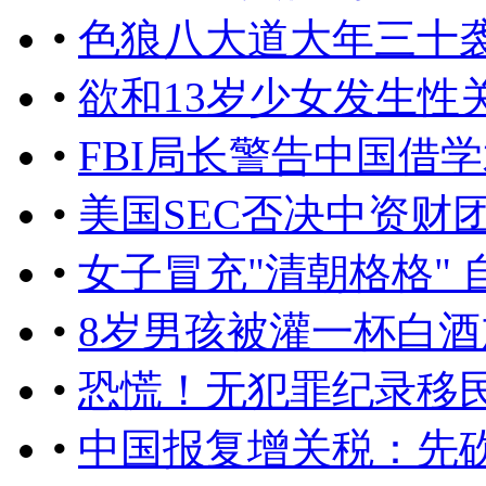
•
色狼八大道大年三十
•
欲和13岁少女发生性
•
FBI局长警告中国借
•
美国SEC否决中资财
•
女子冒充"清朝格格" 
•
8岁男孩被灌一杯白酒
•
恐慌！无犯罪纪录移民
•
中国报复增关税：先