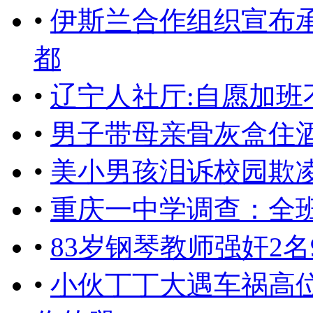
•
伊斯兰合作组织宣布
都
•
辽宁人社厅:自愿加班
•
男子带母亲骨灰盒住酒
•
美小男孩泪诉校园欺
•
重庆一中学调查：全班
•
83岁钢琴教师强奸2
•
小伙丁丁大遇车祸高位