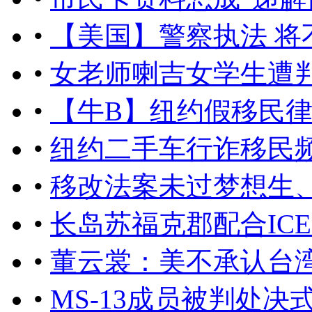
•
【美国】警察执法 将
•
女老师喇吉女学生遭
•
【牛B】纽约假移民律
•
纽约二手车行诈移民
•
移改法案未过梦想生
•
长岛苏福克郡配合IC
•
董云裳：美不承认台
•
MS-13成员被判处决