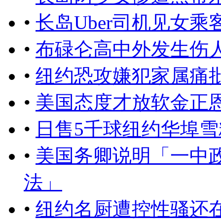
•
长岛Uber司机见女
•
布碌仑高中外发生伤人
•
纽约恐攻嫌犯家属痛
•
美国态度才放软金正
•
日售5千球纽约华埠
•
美国务卿说明「一中
法」
•
纽约名厨遭控性骚还