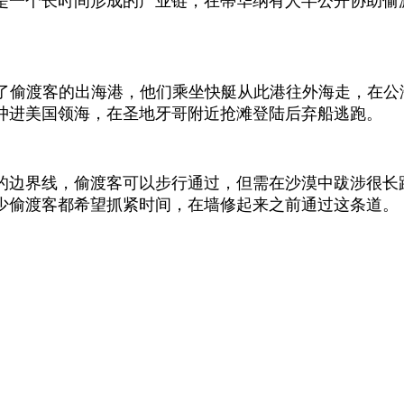
是一个长时间形成的产业链，在蒂华纳有人半公开协助偷
就成了偷渡客的出海港，他们乘坐快艇从此港往外海走，在公
冲进美国领海，在圣地牙哥附近抢滩登陆后弃船逃跑。
的边界线，偷渡客可以步行通过，但需在沙漠中跋涉很长
少偷渡客都希望抓紧时间，在墙修起来之前通过这条道。