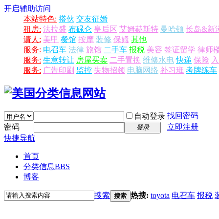
开启辅助访问
本站特色:
搭伙
交友征婚
租房:
法拉盛
布碌仑
皇后区
艾姆赫斯特
曼哈顿
长岛&新
请人:
美甲
餐馆
按摩
装修
保姆
其他
服务:
电召车
法律
旅馆
二手车
报税
美容
签证留学
律师
服务:
生意转让
房屋买卖
二手置换
维修水电
快递
保险
入
服务:
广告印刷
监控
失物招领
电脑网络
补习班
考牌练车
找回密码
自动登录
密码
立即注册
登录
快捷导航
首页
分类信息
BBS
博客
搜索
热搜:
toyota
电召车
报税
搜索