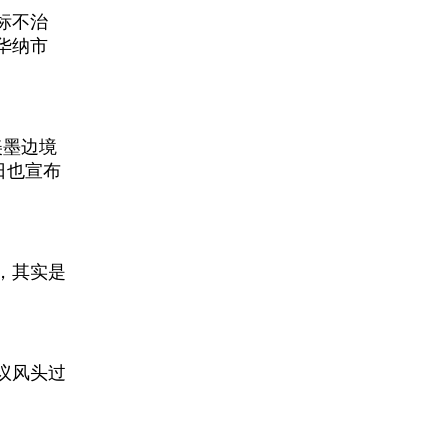
标不治
华纳市
美墨边境
日也宣布
，其实是
议风头过