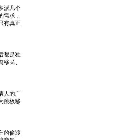
多派几个
的需求，
只有真正
后都是独
资移民、
请人的广
为跳板移
车的偷渡