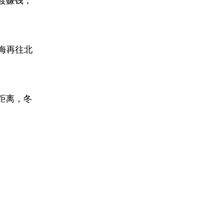
渡赚钱，
海再往北
距离，冬