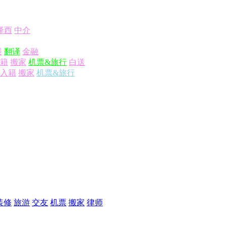
泽西
中介
楼
翻译
金融
籍
搬家
机票&旅行
白送
入籍
搬家
机票&旅行
装修
旅游
交友
机票
搬家
律师