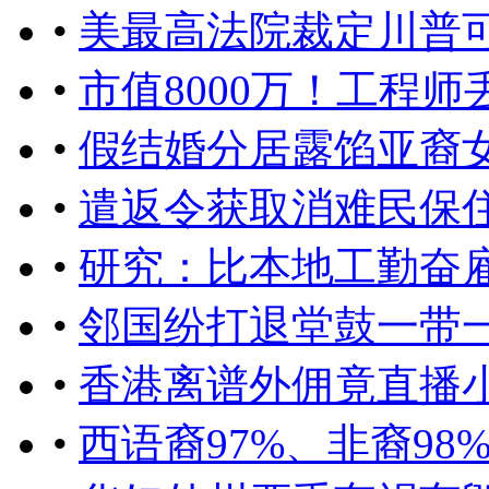
•
美最高法院裁定川普
•
市值8000万！工程
•
假结婚分居露馅亚裔
•
遣返令获取消难民保
•
研究：比本地工勤奋
•
邻国纷打退堂鼓一带
•
香港离谱外佣竟直播
•
西语裔97%、非裔9