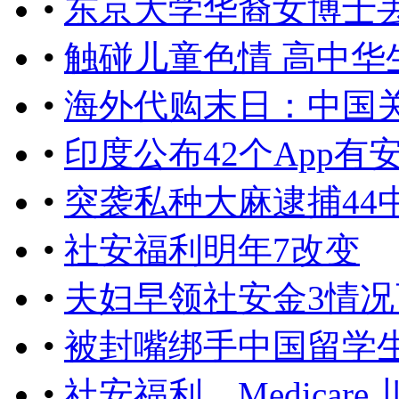
•
东京大学华裔女博士丢
•
触碰儿童色情 高中华
•
海外代购末日：中国关
•
印度公布42个App
•
突袭私种大麻逮捕44
•
社安福利明年7改变
•
夫妇早领社安金3情况
•
被封嘴绑手中国留学
•
社安福利、Medicar