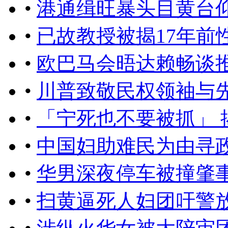
•
港通缉旺暴头目黄台仰
•
已故教授被揭17年前
•
欧巴马会晤达赖畅谈
•
川普致敬民权领袖与
•
「宁死也不要被抓」
•
中国妇助难民为由寻
•
华男深夜停车被撞肇
•
扫黄逼死人妇团吁警