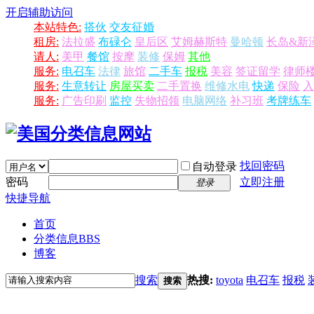
开启辅助访问
本站特色:
搭伙
交友征婚
租房:
法拉盛
布碌仑
皇后区
艾姆赫斯特
曼哈顿
长岛&新
请人:
美甲
餐馆
按摩
装修
保姆
其他
服务:
电召车
法律
旅馆
二手车
报税
美容
签证留学
律师
服务:
生意转让
房屋买卖
二手置换
维修水电
快递
保险
入
服务:
广告印刷
监控
失物招领
电脑网络
补习班
考牌练车
找回密码
自动登录
密码
立即注册
登录
快捷导航
首页
分类信息
BBS
博客
搜索
热搜:
toyota
电召车
报税
搜索