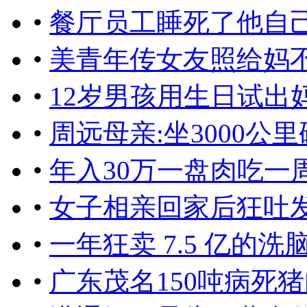
•
餐厅员工睡死了他自
•
美青年传女友照给妈
•
12岁男孩用生日试出妈
•
周远母亲:坐3000公
•
年入30万一盘肉吃一周
•
女子相亲回家后狂吐
•
一年狂卖 7.5 亿的
•
广东茂名150吨病死