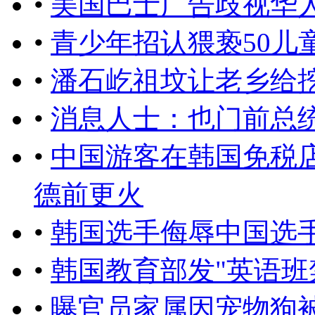
•
​美国巴士广告歧视华
•
青少年招认猥亵50儿
•
潘石屹祖坟让老乡给
•
消息人士：也门前总
•
中国游客在韩国免税店
德前更火
•
韩国选手侮辱中国选
•
韩国教育部发"英语班
•
曝官员家属因宠物狗