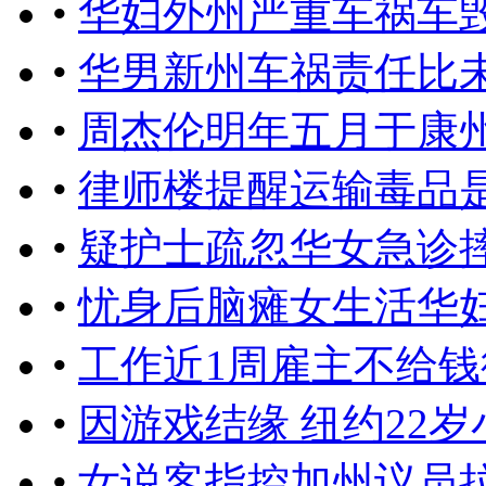
•
华妇外州严重车祸车
•
华男新州车祸责任比未
•
周杰伦明年五月于康
•
律师楼提醒运输毒品
•
疑护士疏忽华女急诊
•
忧身后脑瘫女生活华
•
工作近1周雇主不给
•
因游戏结缘 纽约22
•
女说客指控加州议员