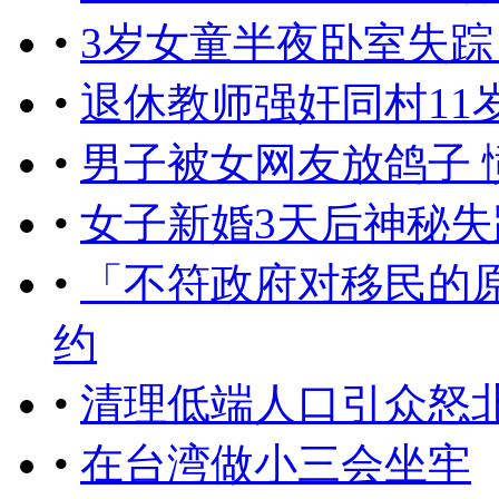
•
3岁女童半夜卧室失踪
•
退休教师强奸同村11
•
男子被女网友放鸽子 
•
女子新婚3天后神秘失
•
「不符政府对移民的
约
•
清理低端人口引众怒
•
在台湾做小三会坐牢