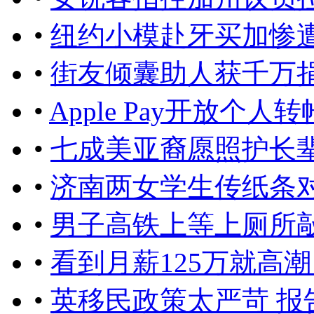
•
纽约小模赴牙买加惨
•
街友倾囊助人获千万
•
Apple Pay开放个
•
七成美亚裔愿照护长
•
济南两女学生传纸条对
•
男子高铁上等上厕所敲
•
看到月薪125万就高
•
英移民政策太严苛 