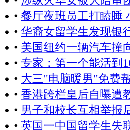
•
涉纵火华女被大陪审
•
餐厅夜班员工打瞌睡 
•
华裔女留学生发现银行
•
美国纽约一辆汽车撞向
•
专家：第一个能活到1
•
大三"电脑暖男"免费
•
香港跨栏皇后自曝遭
•
男子和校长互相举报后
•
英国一中国留学生失