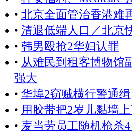
•
北京全面管治香港难
•
清退低端人口／北京快
•
韩男殴抢2华妇认罪
•
从难民到租客博物馆
强大
•
华埠2窃贼横行警通缉
•
用胶带把2岁儿黏墙上
•
麦当劳员工随机枪杀