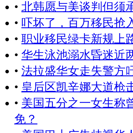
•
北韩愿与美谈判但须
•
吓坏了，百万移民抢
•
职业移民绿卡新规上
•
华生泳池溺水昏迷近
•
法拉盛华女走失警方
•
皇后区凯辛娜大道枪击
•
美国五分之一女生称
免？