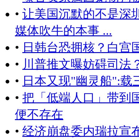
•
让美国沉默的不是深
媒体吹牛的本事 ...
•
日韩台恐拥核？白宫
•
川普推文曝妨碍司法
•
日本又现"幽灵船":
•
把「低端人口」带到
便不存在
•
经济崩盘委内瑞拉宣