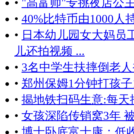
•
"高富帅"专挑夜店公
•
40%比特币由1000
•
日本幼儿园女大妈员
儿还拍视频 ...
•
3名中学生扶摔倒老人
•
郑州保姆1分钟打孩子
•
揭地铁扫码生意:每天
•
女孩深陷传销窝3年 
•
博士卧底富士康：低