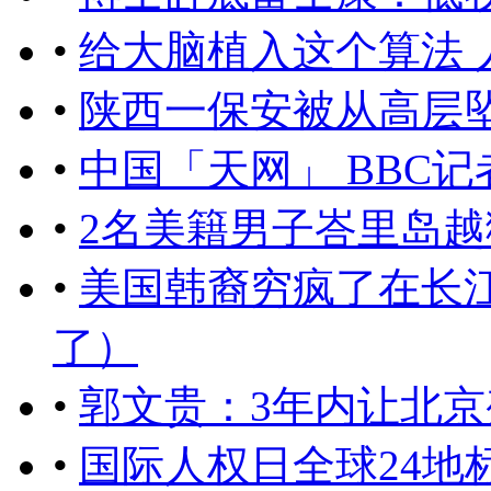
•
给大脑植入这个算法 
•
陕西一保安被从高层
•
中国「天网」 BBC记
•
2名美籍男子峇里岛越
•
美国韩裔穷疯了在长
了）
•
郭文贵：3年内让北京
•
国际人权日全球24地