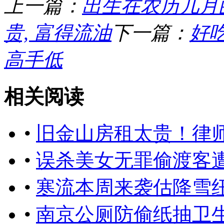
上一篇：
出生在农历几月的
贵, 富得流油
下一篇：
好
高手低
相关阅读
•
旧金山房租太贵！律
•
误杀美女无罪偷渡客
•
寒流本周来袭估降雪
•
南京公厕防偷纸抽卫