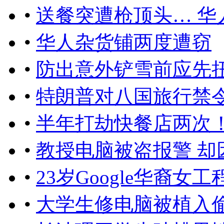
•
送餐突遭枪顶头… 华
•
华人杂货铺两度遭窃
•
防出意外铲雪前应先
•
特朗普对八国旅行禁
•
半年打劫快餐店两次
•
教授电脑被盗报警 却
•
23岁Google华裔
•
大学生修电脑被植入