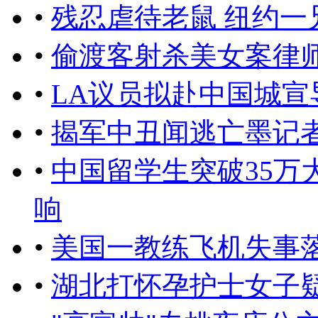
•
残忍虐待老鼠 纽约一
•
偷渡客射杀美女案律
•
LA议员拟赴中国城宣
•
揭军中丑闻逃亡墨记
•
中国留学生突破35万
响
•
美国一教练飞机失事落
•
湖北打怀孕护士女子