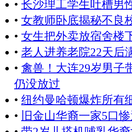
•
长沙理工学生吐槽男
•
女教师卧底揭秘不良校
•
女生把外卖放宿舍楼
•
老人进养老院22天后
•
禽兽！大连29岁男子
仍没放过
•
纽约曼哈顿爆炸所有
•
旧金山华裔一家5口惨
•
带2岁儿搭机哺乳华