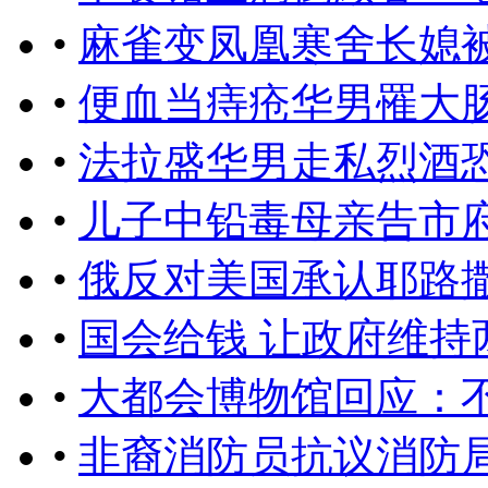
•
麻雀变凤凰寒舍长媳
•
便血当痔疮华男罹大
•
法拉盛华男走私烈酒
•
儿子中铅毒母亲告市
•
俄反对美国承认耶路
•
国会给钱 让政府维持
•
大都会博物馆回应：不
•
非裔消防员抗议消防