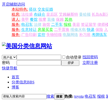
开启辅助访问
本站特色:
搭伙
交友征婚
租房:
法拉盛
布碌仑
皇后区
艾姆赫斯特
曼哈顿
长岛&新
请人:
美甲
餐馆
按摩
装修
保姆
其他
服务:
电召车
法律
旅馆
二手车
报税
美容
签证留学
律师
服务:
生意转让
房屋买卖
二手置换
维修水电
快递
保险
入
服务:
广告印刷
监控
失物招领
电脑网络
补习班
考牌练车
找回密码
自动登录
密码
立即注册
登录
快捷导航
首页
分类信息
BBS
博客
搜索
热搜:
toyota
电召车
报税
搜索