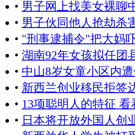
•
男子网上找美女裸聊中
•
男子伙同他人抢劫杀
•
"刑事逮捕令"把大妈吓懵
•
湖南92年女孩拟任团
•
中山8岁女童小区内遭
•
新西兰创业移民拒签达
•
13项聪明人的特征 
•
日本将开放外国人创