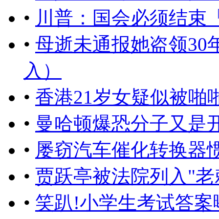
•
川普：国会必须结束
•
母逝未通报她盗领30
入）
•
香港21岁女疑似被啪
•
曼哈顿爆恐分子又是
•
屡窃汽车催化转换器
•
贾跃亭被法院列入"老
•
笑趴!小学生考试答案