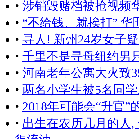
•
涉销毁赌档被抢视频
•
“不给钱、就挨打” 华
•
寻人! 新州24岁女子
•
千里不是寻母纽约男
•
河南老年公寓大火致3
•
两名小学生被5名同
•
2018年可能会“升官”
•
出生在农历几月的人, 