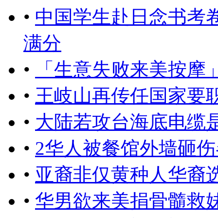
•
中国学生赴日念书考
满分
•
「生意失败来美按摩
•
王岐山再传任国家要
•
大陆若攻台海底电缆
•
2华人被餐馆外墙砸伤
•
亚裔非仅黄种人华裔
•
华男欲来美捐骨髓救