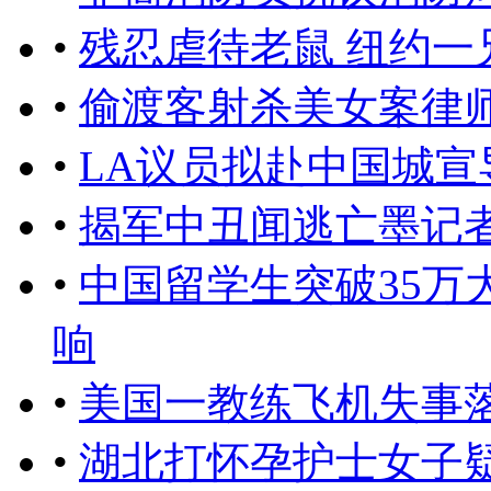
•
残忍虐待老鼠 纽约一
•
偷渡客射杀美女案律
•
LA议员拟赴中国城宣
•
揭军中丑闻逃亡墨记
•
中国留学生突破35万
响
•
美国一教练飞机失事落
•
湖北打怀孕护士女子