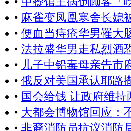
•
中餐馆主病倒顾客「
•
麻雀变凤凰寒舍长媳
•
便血当痔疮华男罹大
•
法拉盛华男走私烈酒
•
儿子中铅毒母亲告市
•
俄反对美国承认耶路
•
国会给钱 让政府维持
•
大都会博物馆回应：不
•
非裔消防员抗议消防