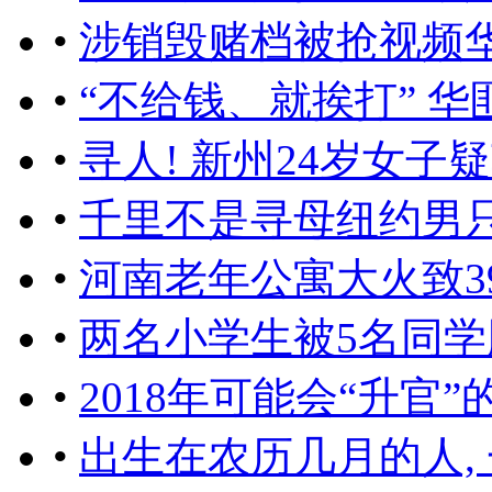
•
涉销毁赌档被抢视频
•
“不给钱、就挨打” 华
•
寻人! 新州24岁女子
•
千里不是寻母纽约男
•
河南老年公寓大火致3
•
两名小学生被5名同
•
2018年可能会“升官”
•
出生在农历几月的人, 