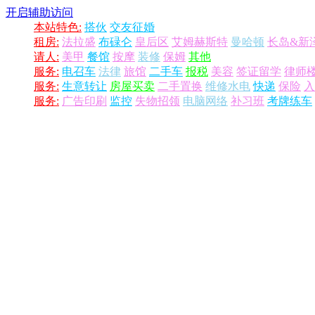
开启辅助访问
本站特色:
搭伙
交友征婚
租房:
法拉盛
布碌仑
皇后区
艾姆赫斯特
曼哈顿
长岛&新
请人:
美甲
餐馆
按摩
装修
保姆
其他
服务:
电召车
法律
旅馆
二手车
报税
美容
签证留学
律师
服务:
生意转让
房屋买卖
二手置换
维修水电
快递
保险
入
服务:
广告印刷
监控
失物招领
电脑网络
补习班
考牌练车