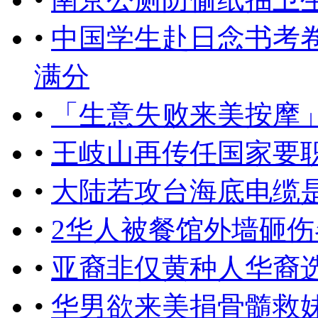
•
中国学生赴日念书考
满分
•
「生意失败来美按摩
•
王岐山再传任国家要
•
大陆若攻台海底电缆
•
2华人被餐馆外墙砸伤
•
亚裔非仅黄种人华裔
•
华男欲来美捐骨髓救