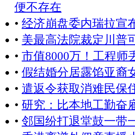
便不存在
•
经济崩盘委内瑞拉宣
•
美最高法院裁定川普
•
市值8000万！工程
•
假结婚分居露馅亚裔
•
遣返令获取消难民保
•
研究：比本地工勤奋
•
邻国纷打退堂鼓一带