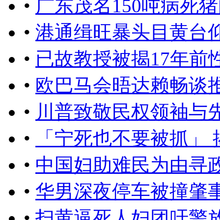
•
广东茂名150吨病死
•
港通缉旺暴头目黄台仰
•
已故教授被揭17年前
•
欧巴马会晤达赖畅谈
•
川普致敬民权领袖与
•
「宁死也不要被抓」
•
中国妇助难民为由寻
•
华男深夜停车被撞肇
•
扫黄逼死人妇团吁警