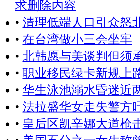
求删除内容
•
清理低端人口引众怒
•
在台湾做小三会坐牢
•
北韩愿与美谈判但须
•
职业移民绿卡新规上
•
华生泳池溺水昏迷近
•
法拉盛华女走失警方
•
皇后区凯辛娜大道枪击