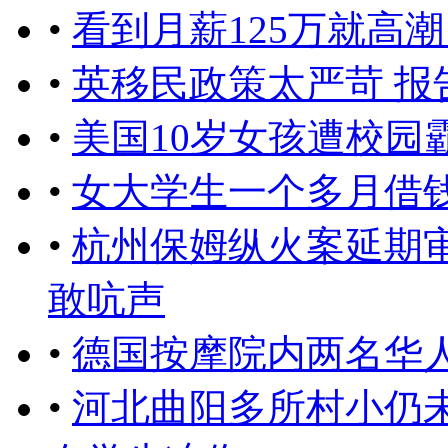
•
看到月薪125万就高
•
英移民政策太严苛 
•
美国10岁女孩遭校园
•
女大学生一个多月借
•
杭州保姆纵火案延期
敢吭声
•
德国按摩院内两名华
•
河北曲阳多所村小仍