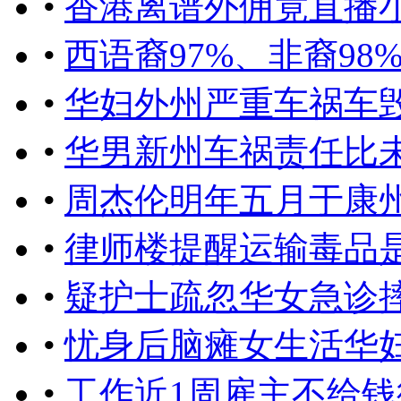
•
香港离谱外佣竟直播
•
西语裔97%、非裔9
•
华妇外州严重车祸车
•
华男新州车祸责任比未
•
周杰伦明年五月于康
•
律师楼提醒运输毒品
•
疑护士疏忽华女急诊
•
忧身后脑瘫女生活华
•
工作近1周雇主不给