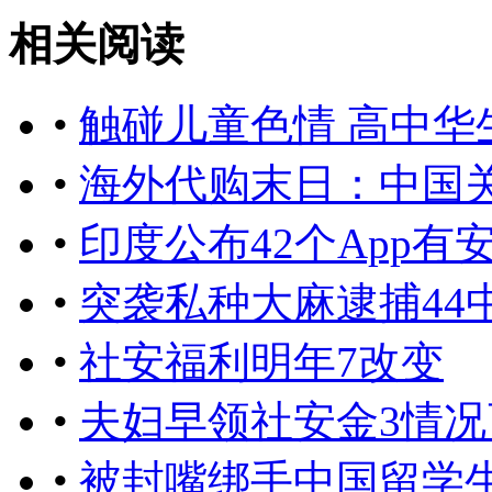
相关阅读
•
触碰儿童色情 高中华
•
海外代购末日：中国关
•
印度公布42个App
•
突袭私种大麻逮捕44
•
社安福利明年7改变
•
夫妇早领社安金3情况
•
被封嘴绑手中国留学