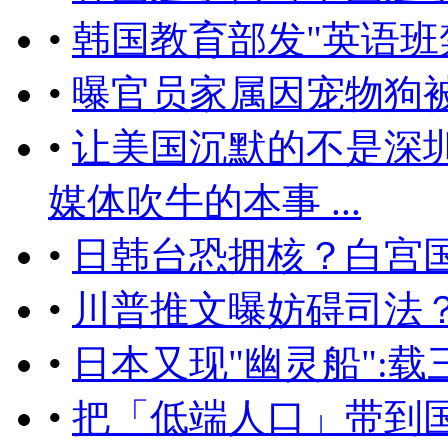
•
韩国教育部发"英语班
•
曝官员家属因宠物狗
•
让美国沉默的不是深
媒体吹牛的本事 ...
•
日韩台恐拥核？白宫
•
川普推文曝妨碍司法
•
日本又现"幽灵船":
•
把「低端人口」带到