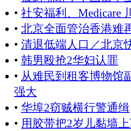
•
社安福利、Medicar
•
北京全面管治香港难
•
清退低端人口／北京快
•
韩男殴抢2华妇认罪
•
从难民到租客博物馆
强大
•
华埠2窃贼横行警通缉
•
用胶带把2岁儿黏墙上