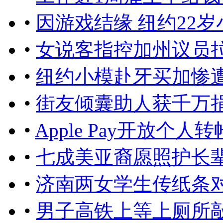
•
因游戏结缘 纽约22
•
女说客指控加州议员
•
纽约小模赴牙买加惨
•
街友倾囊助人获千万
•
Apple Pay开放个
•
七成美亚裔愿照护长
•
济南两女学生传纸条对
•
男子高铁上等上厕所敲