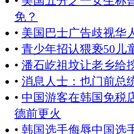
•
美国五分之一女生称
免？
•
​美国巴士广告歧视华
•
青少年招认猥亵50儿
•
潘石屹祖坟让老乡给
•
消息人士：也门前总
•
中国游客在韩国免税店
德前更火
•
韩国选手侮辱中国选