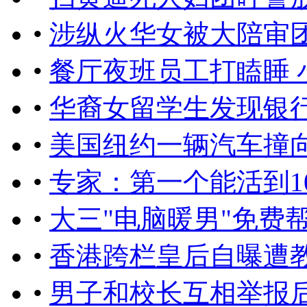
•
涉纵火华女被大陪审
•
餐厅夜班员工打瞌睡 
•
华裔女留学生发现银行
•
美国纽约一辆汽车撞向
•
专家：第一个能活到1
•
大三"电脑暖男"免费
•
香港跨栏皇后自曝遭
•
男子和校长互相举报后