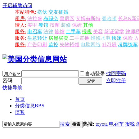
开启辅助访问
本站特色:
搭伙
交友征婚
租房:
法拉盛
布碌仑
皇后区
艾姆赫斯特
曼哈顿
长岛&新
请人:
美甲
餐馆
按摩
装修
保姆
其他
服务:
电召车
法律
旅馆
二手车
报税
美容
签证留学
律师
服务:
生意转让
房屋买卖
二手置换
维修水电
快递
保险
入
服务:
广告印刷
监控
失物招领
电脑网络
补习班
考牌练车
找回密码
自动登录
密码
立即注册
登录
快捷导航
首页
分类信息
BBS
博客
搜索
热搜:
toyota
电召车
报税
搜索