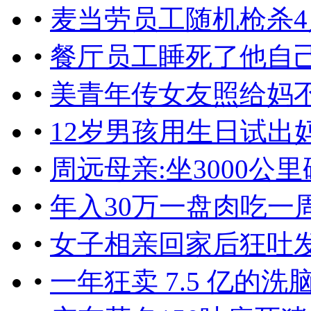
•
麦当劳员工随机枪杀
•
餐厅员工睡死了他自
•
美青年传女友照给妈
•
12岁男孩用生日试出妈
•
周远母亲:坐3000公
•
年入30万一盘肉吃一周
•
女子相亲回家后狂吐
•
一年狂卖 7.5 亿的