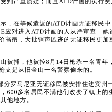
受到严重质疑；而且ATD计画的执行费
示，在等候遣返的ATD计画无证移民中
CE应对进入ATD计画的人从严审查。她
代价高昂，大批销声匿迹的无证移民更加
山被捕，他被控8月14日枪杀一名青年
的枪支是从旧金山一名警察偷来的。
的部分罗马尼亚无证移民被安排住进宾州
，600多名居民不满他们改变了镇上的
到其他地方。