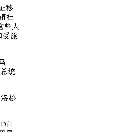
无证移
镇社
这些人
和受旅
马
普总统
，洛杉
D计