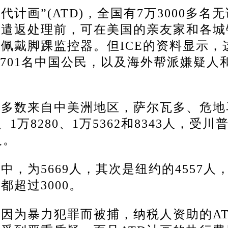
代计画”(ATD)，全国有7万3000多名
候遣返处理前，可在美国的亲友家和各城
佩戴脚踝监控器。但ICE的资料显示，
701名中国公民，以及海外帮派嫌疑人
大多数来自中美洲地区，萨尔瓦多、危地
万8280、1万5362和8343人，受川
人。
，为5669人，其次是纽约的4557人
超过3000。
因为暴力犯罪而被捕，纳税人资助的AT