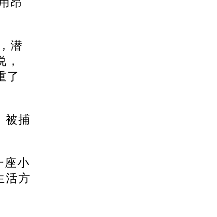
用昂
，潜
说，
重了
，被捕
一座小
生活方