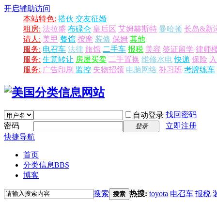
开启辅助访问
本站特色:
搭伙
交友征婚
租房:
法拉盛
布碌仑
皇后区
艾姆赫斯特
曼哈顿
长岛&新
请人:
美甲
餐馆
按摩
装修
保姆
其他
服务:
电召车
法律
旅馆
二手车
报税
美容
签证留学
律师
服务:
生意转让
房屋买卖
二手置换
维修水电
快递
保险
入
服务:
广告印刷
监控
失物招领
电脑网络
补习班
考牌练车
找回密码
自动登录
密码
立即注册
登录
快捷导航
首页
分类信息
BBS
博客
搜索
热搜:
toyota
电召车
报税
搜索