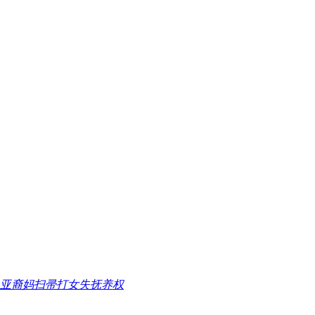
 亚裔妈扫帚打女失抚养权