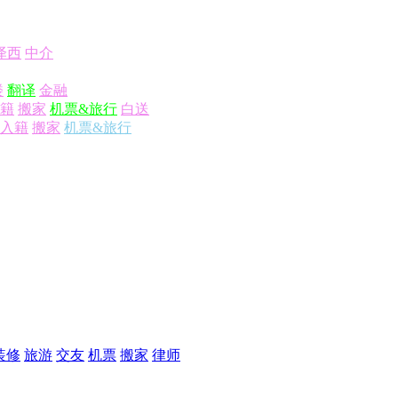
泽西
中介
楼
翻译
金融
籍
搬家
机票&旅行
白送
入籍
搬家
机票&旅行
装修
旅游
交友
机票
搬家
律师