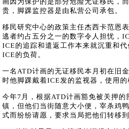
画因为保护的是部分危险无证移民，而
贵，脚踝监控器是由私营公司承包。
移民研究中心的政策主任杰西卡范恩表
逃者约占五分之一的数字令人担忧，I
ICE的追踪和遣返工作本来就沉重和
ICE的负荷。
一名ATD计画的无证移民本月初在旧金
时他脚踝戴着ICE发的监视器，使用
今年7月，根据ATD计画豁免被关押
镇，但他们当街随意大小便，宰杀鸡鸭
式而纷纷请愿，要求当局把他们转移